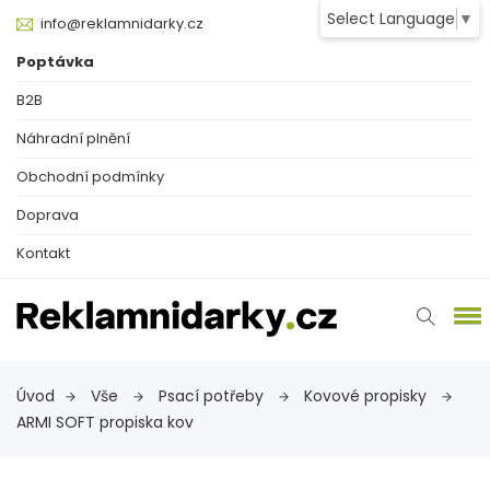
Select Language
▼
info@reklamnidarky.cz
Poptávka
B2B
Náhradní plnění
Obchodní podmínky
Doprava
Kontakt
Úvod
Vše
Psací potřeby
Kovové propisky
ARMI SOFT propiska kov