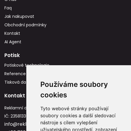
Faq
Jak nakupovat
Obchodní podmínky
Kontakt
AI Agent
Potisk
Potiskové technologie
Reference
Tisková data
Používáme soubory
cookies
Kontakt
Reklamní dárky
Tyto webové stránky používají
soubory cookies a další sledovací
IČ: 23581336
nástroje s cílem vylepšení
info@reklamnidarky.cz
uživatelského prostředí, zobrazení