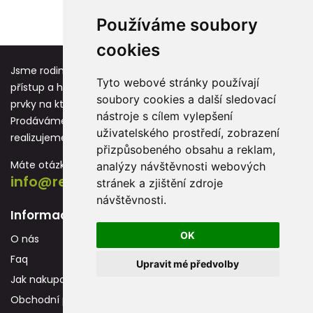
1
2
3
4
5
6
›
Používáme soubory
cookies
Jsme rodinná firma založená před více jak 25 lety. Osobní
Tyto webové stránky používají
přístup a hodnoty jako respekt, úcta a vděk jsou základní
soubory cookies a další sledovací
prvky na kterých stavíme každou novou spolupráci.
nástroje s cílem vylepšení
Prodáváme reklamní předměty s potiskem, které
uživatelského prostředí, zobrazení
realizujeme převážně na vlastních strojích.
přizpůsobeného obsahu a reklam,
Máte otázku? Neváhejte nás kontaktovat:
analýzy návštěvnosti webových
info@reklamnidarky.cz
stránek a zjištění zdroje
návštěvnosti.
Informace
OK
O nás
Faq
Upravit mé předvolby
Jak nakupovat
Obchodní podmínky