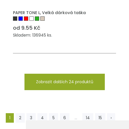
PŘIDAT DO POPTÁVKY
PAPER TONE L, Velká dárková taška
od 9.55 Kč
Skladem: 136945 ks.
Zobrazit dalších 24 produktů
1
2
3
4
5
6
...
14
15
›