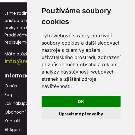
Používáme soubory
Jsme rodinná firma založená před více jak 25 lety. Osobní
cookies
přístup a hodnoty jako respekt, úcta a vděk jsou základní
prvky na kterých stavíme každou novou spolupráci.
Prodáváme reklamní předměty s potiskem, které
Tyto webové stránky používají
realizujeme převážně na vlastních strojích.
soubory cookies a další sledovací
nástroje s cílem vylepšení
Máte otázku? Neváhejte nás kontaktovat:
uživatelského prostředí, zobrazení
info@reklamnidarky.cz
přizpůsobeného obsahu a reklam,
analýzy návštěvnosti webových
Informace
stránek a zjištění zdroje
O nás
návštěvnosti.
Faq
OK
Jak nakupovat
Obchodní podmínky
Upravit mé předvolby
Kontakt
AI Agent