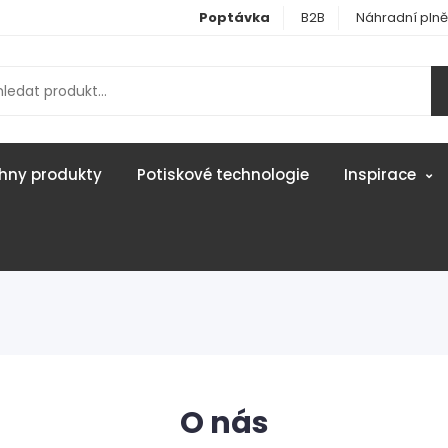
Poptávka
B2B
Náhradní plně
hny produkty
Potiskové technologie
Inspirace
O nás