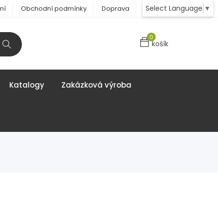
Select Language
▼
ní
Obchodní podmínky
Doprava
Kontakt
0
košík
Katalogy
Zakázková výroba