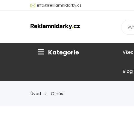
info@reklamnidarky.cz
Kategorie
Všec
Blog
Úvod
O nás