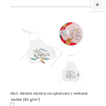
€
PŘIDAT DO POPTÁVKY
NILO. Dětská zástěra na vybarvení z netkané
textilie (80 g/m²)