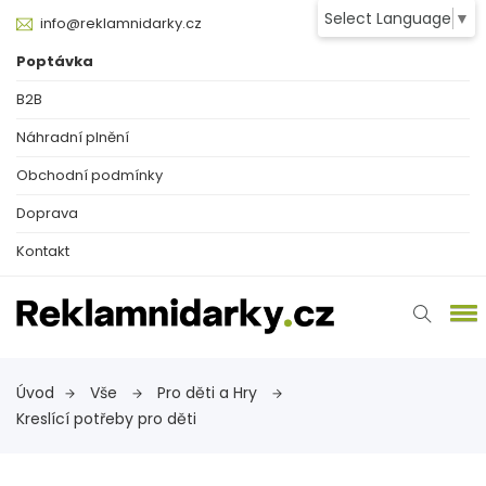
Select Language
▼
info@reklamnidarky.cz
Poptávka
B2B
Náhradní plnění
Obchodní podmínky
Doprava
Kontakt
Úvod
Vše
Pro děti a Hry
Kreslící potřeby pro děti