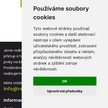
Zobrazit dalších 24 produktů
Používáme soubory
cookies
Tyto webové stránky používají
1
2
3
›
soubory cookies a další sledovací
nástroje s cílem vylepšení
uživatelského prostředí, zobrazení
Jsme rodinná firma založená před více jak 25 lety. Osobní
přizpůsobeného obsahu a reklam,
přístup a hodnoty jako respekt, úcta a vděk jsou základní
analýzy návštěvnosti webových
prvky na kterých stavíme každou novou spolupráci.
stránek a zjištění zdroje
Prodáváme reklamní předměty s potiskem, které
návštěvnosti.
realizujeme převážně na vlastních strojích.
OK
Máte otázku? Neváhejte nás kontaktovat:
info@reklamnidarky.cz
Upravit mé předvolby
Informace