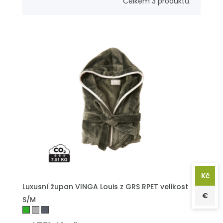
Celkem 3 produktů.
Kč
PŘIDAT DO POPTÁVKY
Luxusní župan VINGA Louis z GRS RPET velikost
€
S/M