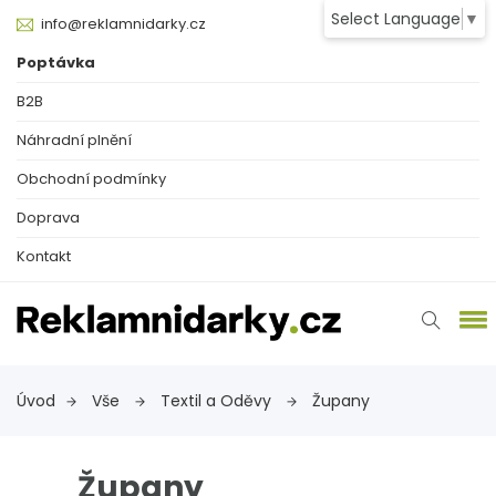
Select Language
▼
info@reklamnidarky.cz
Poptávka
B2B
Náhradní plnění
Obchodní podmínky
Doprava
Kontakt
Úvod
Vše
Textil a Oděvy
Župany
Župany