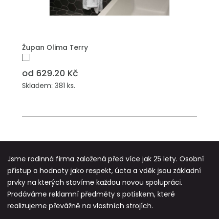
PŘIDAT DO POPTÁVKY
Župan Olima Terry
od 629.20 Kč
Skladem: 381 ks.
Jsme rodinná firma založená před více jak 25 lety. Osobní
přístup a hodnoty jako respekt, úcta a vděk jsou základní
prvky na kterých stavíme každou novou spolupráci.
Prodáváme reklamní předměty s potiskem, které
realizujeme převážně na vlastních strojích.