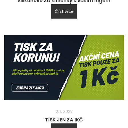
Silikonové 3D klíčenky s vaším logem
Číst více
2. 1. 2025
TISK JEN ZA 1KČ