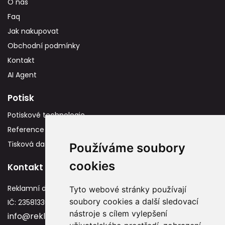
O nás
Faq
Jak nakupovat
Obchodní podmínky
Kontakt
AI Agent
Potisk
Potiskové technologie
Reference
Tisková data
Používáme soubory
cookies
Kontakt
Reklamní dárky
Tyto webové stránky používají
soubory cookies a další sledovací
IČ: 23581336
nástroje s cílem vylepšení
info@reklamnidarky.cz