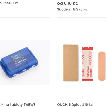
od 6.10 Kč
: 355617 ks.
Skladem: 81976 ks.
 DO POPTÁVKY
PŘIDAT DO POPTÁVKY
ík na tablety TABWE
OUCH, Náplasti 15 ks