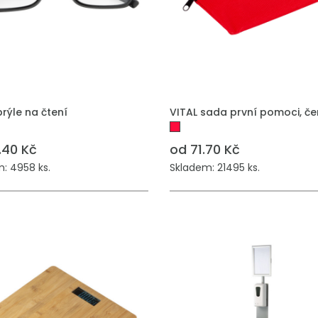
 DO POPTÁVKY
PŘIDAT DO POPTÁVKY
rýle na čtení
VITAL sada první pomoci, č
.40 Kč
od 71.70 Kč
: 4958 ks.
Skladem: 21495 ks.