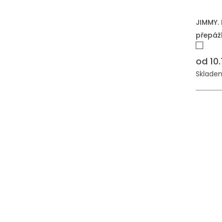
PŘIDAT
JIMMY. 
přepáž
od 10
Skladem