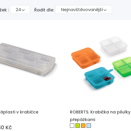
24
Nejnavštěvovanější
žek :
Řadit dle:
 DO POPTÁVKY
PŘIDAT DO POPTÁVKY
áplasti v krabičce
ROBERTS. Krabička na pilulky
přepážkami
40 Kč