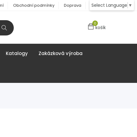
Select Language
▼
ní
Obchodní podmínky
Doprava
Kontakt
0
košík
Katalogy
Zakázková výroba