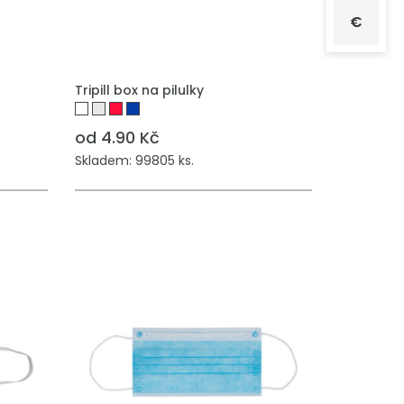
€
PŘIDAT DO POPTÁVKY
Tripill box na pilulky
od 4.90 Kč
Skladem: 99805 ks.