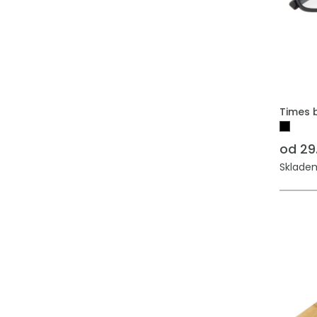
PŘIDAT
Times b
od 29
Skladem