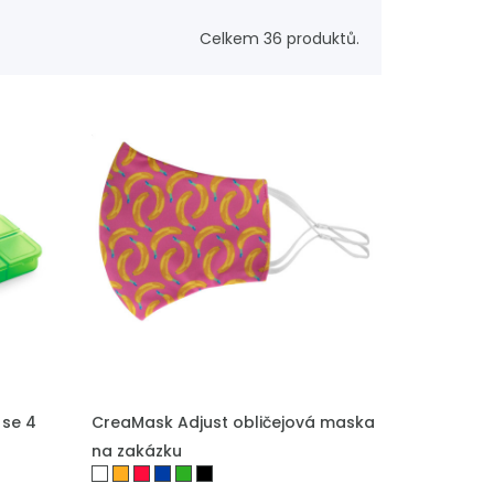
Celkem 36 produktů.
PŘIDAT DO POPTÁVKY
 se 4
CreaMask Adjust obličejová maska
na zakázku