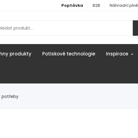
Poptávka
B2B
Náhradní plně
hny produkty
Potiskové technologie
Inspirace
í potřeby