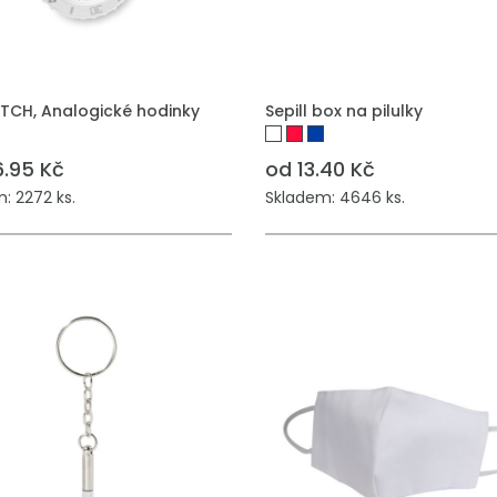
 DO POPTÁVKY
PŘIDAT DO POPTÁVKY
CH, Analogické hodinky
Sepill box na pilulky
6.95 Kč
od 13.40 Kč
: 2272 ks.
Skladem: 4646 ks.