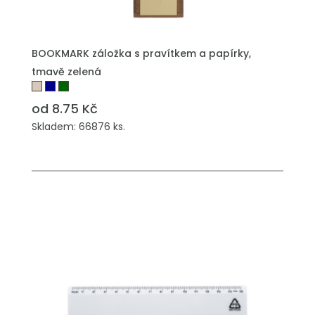
PŘIDAT DO POPTÁVKY
BOOKMARK záložka s pravítkem a papírky,
tmavě zelená
od 8.75 Kč
Skladem: 66876 ks.