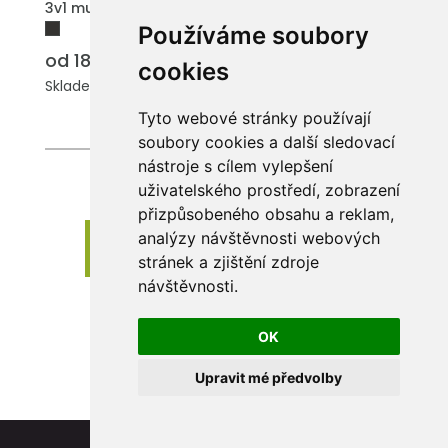
3v1 multifunkční pravítko Manila
Používáme soubory
od 18.30 Kč
cookies
Skladem: 3335 ks.
Tyto webové stránky používají
soubory cookies a další sledovací
nástroje s cílem vylepšení
uživatelského prostředí, zobrazení
přizpůsobeného obsahu a reklam,
analýzy návštěvnosti webových
Zobrazit dalších 24 produktů
stránek a zjištění zdroje
návštěvnosti.
OK
1
2
3
›
Upravit mé předvolby