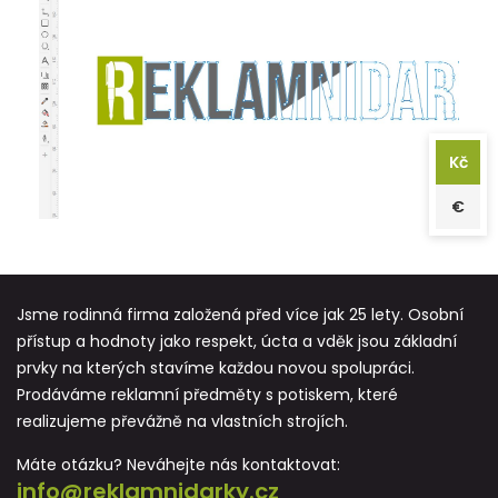
Kč
€
Jsme rodinná firma založená před více jak 25 lety. Osobní
přístup a hodnoty jako respekt, úcta a vděk jsou základní
prvky na kterých stavíme každou novou spolupráci.
Prodáváme reklamní předměty s potiskem, které
realizujeme převážně na vlastních strojích.
Máte otázku? Neváhejte nás kontaktovat:
info@reklamnidarky.cz