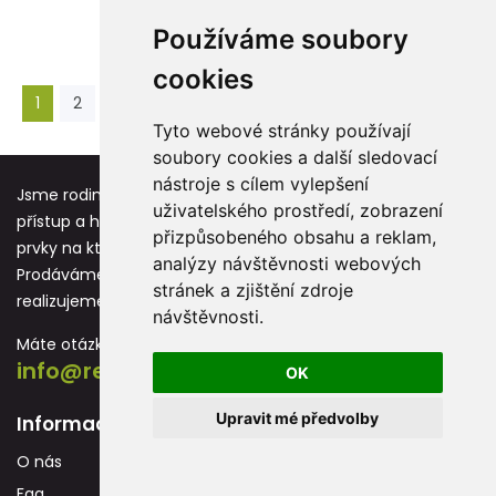
Používáme soubory
cookies
1
2
3
4
5
6
...
17
18
›
Tyto webové stránky používají
soubory cookies a další sledovací
nástroje s cílem vylepšení
Jsme rodinná firma založená před více jak 25 lety. Osobní
uživatelského prostředí, zobrazení
přístup a hodnoty jako respekt, úcta a vděk jsou základní
přizpůsobeného obsahu a reklam,
prvky na kterých stavíme každou novou spolupráci.
analýzy návštěvnosti webových
Prodáváme reklamní předměty s potiskem, které
stránek a zjištění zdroje
realizujeme převážně na vlastních strojích.
návštěvnosti.
Máte otázku? Neváhejte nás kontaktovat:
info@reklamnidarky.cz
OK
Upravit mé předvolby
Informace
O nás
Faq