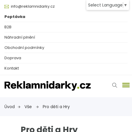
Select Language
▼
info@reklamnidarky.cz
Poptávka
B2B
Náhradní plnění
Obchodní podmínky
Doprava
Kontakt
Úvod
Vše
Pro děti a Hry
Pro děti a Hry