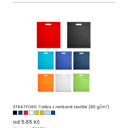
PŘIDAT DO POPTÁVKY
STRATFORD. Taška z netkané textilie (80 g/m²)
od 5.65 Kč