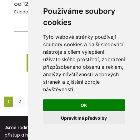
od 124.35 Kč
Používáme soubory
Skladem: 19492 ks.
cookies
Tyto webové stránky používají
soubory cookies a další sledovací
nástroje s cílem vylepšení
uživatelského prostředí, zobrazení
Zobrazit dalších 24 produktů
přizpůsobeného obsahu a reklam,
analýzy návštěvnosti webových
stránek a zjištění zdroje
návštěvnosti.
1
2
3
4
5
6
...
35
36
›
OK
Upravit mé předvolby
Jsme rodinná firma založená před více jak 25 lety. Osobní
přístup a hodnoty jako respekt, úcta a vděk jsou základní