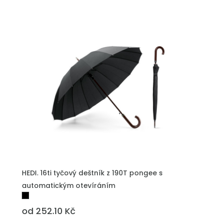
PŘIDAT DO POPTÁVKY
HEDI. 16ti tyčový deštník z 190T pongee s
automatickým otevíráním
od 252.10 Kč