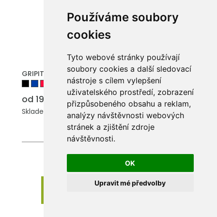
Používáme soubory
cookies
Tyto webové stránky používají
PŘIDAT DO POPTÁVKY
soubory cookies a další sledovací
GRIPITCH. Klíčenka z kovu a popruhu
nástroje s cílem vylepšení
uživatelského prostředí, zobrazení
od 19.05 Kč
přizpůsobeného obsahu a reklam,
Skladem: 113183 ks.
analýzy návštěvnosti webových
stránek a zjištění zdroje
návštěvnosti.
OK
Upravit mé předvolby
Zobrazit dalších 24 produktů