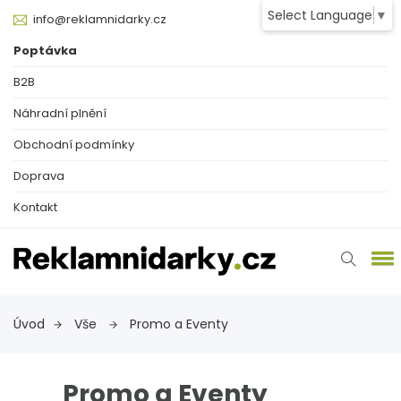
Select Language
▼
info@reklamnidarky.cz
Poptávka
B2B
Náhradní plnění
Obchodní podmínky
Doprava
Kontakt
Úvod
Vše
Promo a Eventy
Promo a Eventy