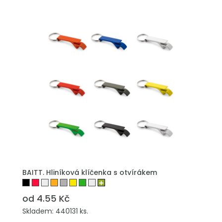
PŘIDAT DO POPTÁVKY
BAITT. Hliníková klíčenka s otvírákem
od 4.55 Kč
Skladem: 440131 ks.