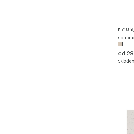
PŘIDAT
FLOMIX,
semín
od 28
Skladem