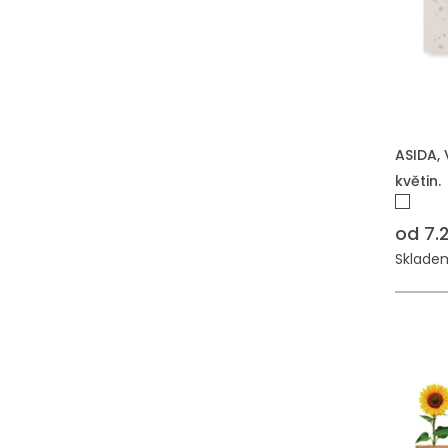
PŘIDAT
ASIDA, 
květin.
od 7.
Skladem