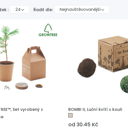
24
Nejnavštěvovanější
žek :
Řadit dle:
 DO POPTÁVKY
PŘIDAT DO POPTÁVKY
EE™, Set vyrobený z
BOMBI II, Luční kvítí v kouli
ce
od 30.45 Kč