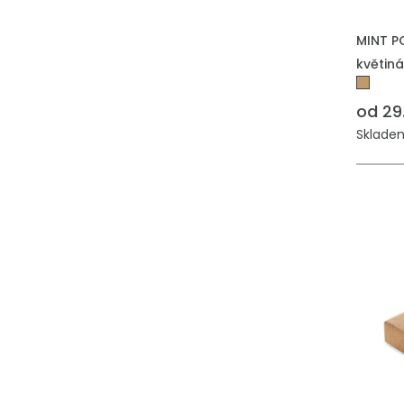
PŘIDAT
MINT P
květin
od 29
Skladem