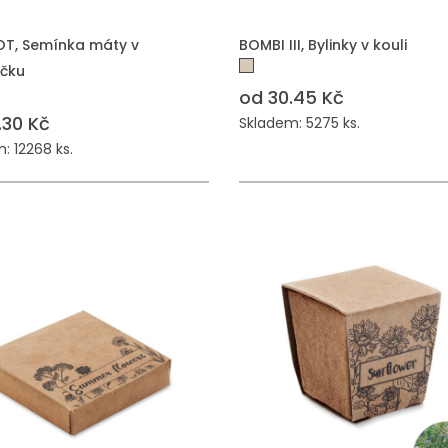
 DO POPTÁVKY
PŘIDAT DO POPTÁVKY
OT, Semínka máty v
BOMBI III, Bylinky v kouli
áčku
od 30.45 Kč
.30 Kč
Skladem: 5275 ks.
: 12268 ks.