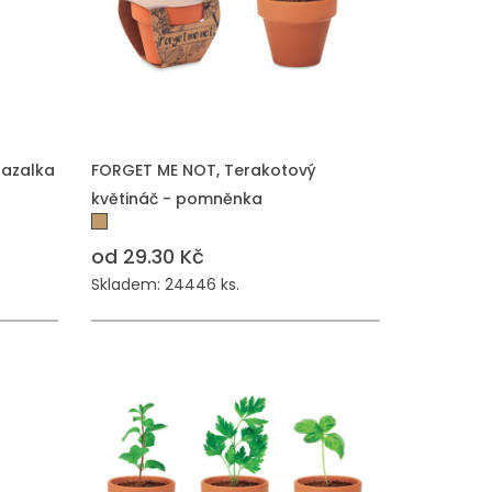
PŘIDAT DO POPTÁVKY
Bazalka
FORGET ME NOT, Terakotový
květináč - pomněnka
od 29.30 Kč
Skladem: 24446 ks.