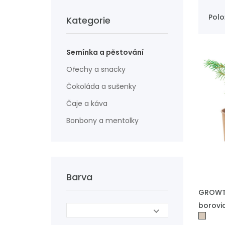
Polo
Kategorie
Semínka a pěstování
Ořechy a snacky
Čokoláda a sušenky
Čaje a káva
Bonbony a mentolky
Barva
PŘIDAT
GROWTR
borovi