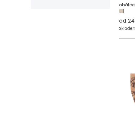
obálce
od 24
Skladem