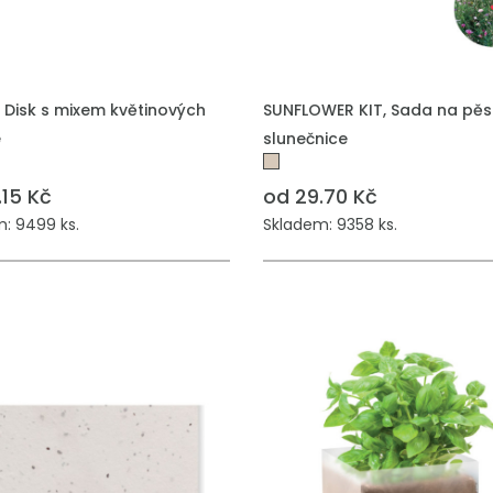
 DO POPTÁVKY
PŘIDAT DO POPTÁVKY
 Disk s mixem květinových
SUNFLOWER KIT, Sada na pěs
e
slunečnice
.15 Kč
od 29.70 Kč
: 9499 ks.
Skladem: 9358 ks.