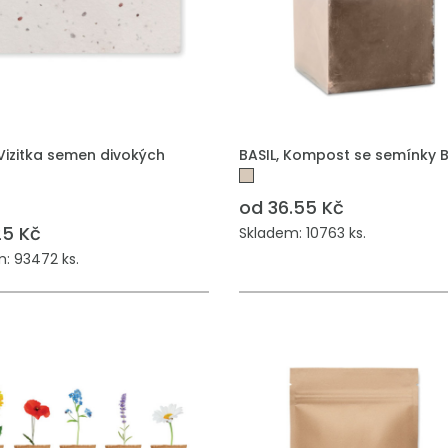
 DO POPTÁVKY
PŘIDAT DO POPTÁVKY
Vizitka semen divokých
BASIL, Kompost se semínky 
od 36.55 Kč
25 Kč
Skladem: 10763 ks.
: 93472 ks.