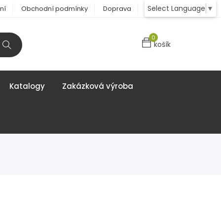
Select Language
▼
ní
Obchodní podmínky
Doprava
Kontakt
0
košík
Katalogy
Zakázková výroba