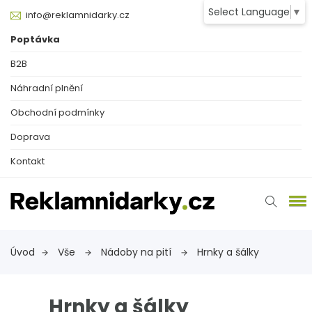
Select Language
▼
info@reklamnidarky.cz
Poptávka
B2B
Náhradní plnění
Obchodní podmínky
Doprava
Kontakt
Úvod
Vše
Nádoby na pití
Hrnky a šálky
Hrnky a šálky