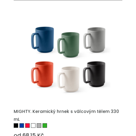
PŘIDAT DO POPTÁVKY
MIGHTY. Keramický hrnek s válcovým tělem 330
mL
od 68.15 Kč