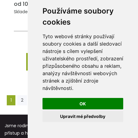
od 100.30 Kč
Používáme soubory
Skladem: 56118 ks.
cookies
Tyto webové stránky používají
soubory cookies a další sledovací
nástroje s cílem vylepšení
uživatelského prostředí, zobrazení
Zobrazit dalších 24 produktů
přizpůsobeného obsahu a reklam,
analýzy návštěvnosti webových
stránek a zjištění zdroje
návštěvnosti.
1
2
3
4
5
6
...
12
13
›
OK
Upravit mé předvolby
Jsme rodinná firma založená před více jak 25 lety. Osobní
přístup a hodnoty jako respekt, úcta a vděk jsou základní