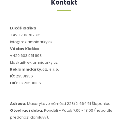
Kontakt
Lukáš Klaška
+420 736 787 715
info@reklamnidarky.cz
Václav Klaška
+420 603 951 993
klaska@reklamnidarky.cz
Reklamnidarky.cz, s.r.o.
IČ
: 23581336
DIČ
: CZ23581336
Adresa:
Masarykovo náměstí 223/2, 664 51 Šlapanice
Otevírací doba:
Pondělí - Pátek 7:00 - 18:00 (nebo dle
předchozí domluvy).