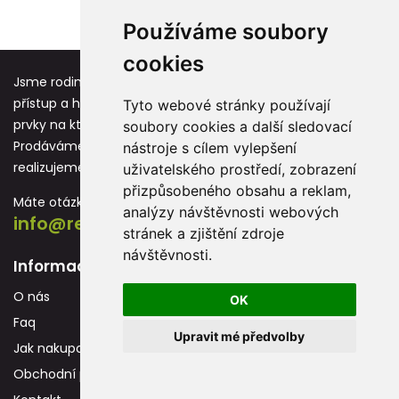
1
2
3
4
5
›
Používáme soubory
cookies
Jsme rodinná firma založená před více jak 25 lety. Osobní
přístup a hodnoty jako respekt, úcta a vděk jsou základní
Tyto webové stránky používají
prvky na kterých stavíme každou novou spolupráci.
soubory cookies a další sledovací
Prodáváme reklamní předměty s potiskem, které
nástroje s cílem vylepšení
realizujeme převážně na vlastních strojích.
uživatelského prostředí, zobrazení
přizpůsobeného obsahu a reklam,
Máte otázku? Neváhejte nás kontaktovat:
analýzy návštěvnosti webových
info@reklamnidarky.cz
stránek a zjištění zdroje
návštěvnosti.
Informace
O nás
OK
Faq
Upravit mé předvolby
Jak nakupovat
Obchodní podmínky