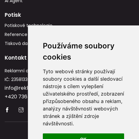
AI Agent
Potisk
Potiskové technologie
Reference
Tisková data
Používáme soubory
cookies
Kontakt
Reklamní dárky
Tyto webové stránky používají
soubory cookies a další sledovací
IČ: 23581336
nástroje s cílem vylepšení
info@reklamnidarky.cz
uživatelského prostředí, zobrazení
+420 736 787 715
přizpůsobeného obsahu a reklam,
analýzy návštěvnosti webových
stránek a zjištění zdroje
návštěvnosti.
Copyright © 2026 Reklamnidarky.cz