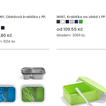
 DO POPTÁVKY
PŘIDAT DO POPTÁVKY
Y, Obědová krabička z PP,
WINT, Krabička na oběd z PP
od 109.55 Kč
.80 Kč
Skladem: 30611 ks.
: 9214 ks.