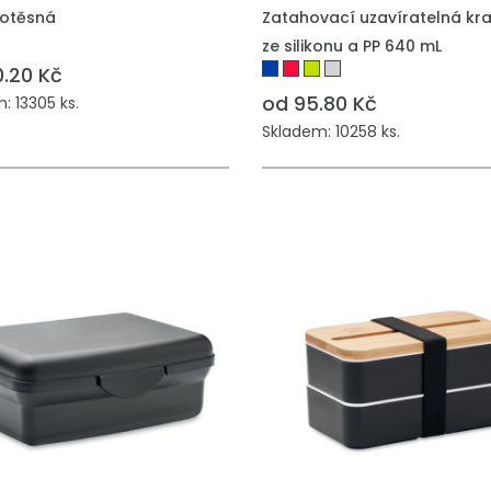
otěsná
Zatahovací uzavíratelná kr
ze silikonu a PP 640 mL
0.20 Kč
od 95.80 Kč
: 13305 ks.
Skladem: 10258 ks.