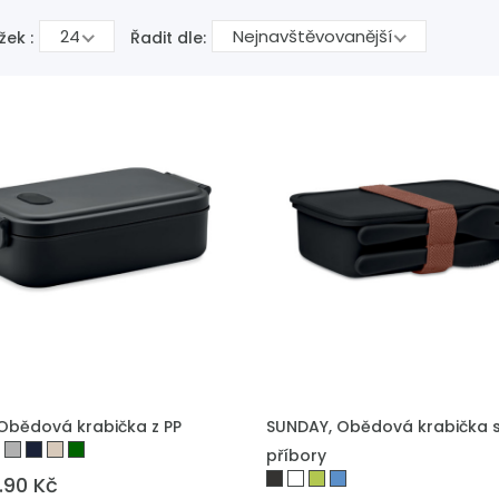
24
Nejnavštěvovanější
žek :
Řadit dle:
 DO POPTÁVKY
PŘIDAT DO POPTÁVKY
 Obědová krabička z PP
SUNDAY, Obědová krabička 
příbory
.90 Kč