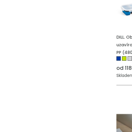
PŘIDAT
DILL. 
uzavíra
PP (48
od 118
Skladem