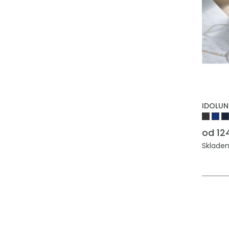
PŘIDAT
IDOLUN
od 12
Skladem