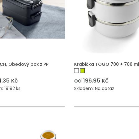
 DO POPTÁVKY
PŘIDAT DO POPTÁVKY
CH, Obědový box z PP
Krabička TOGO 700 + 700 m
4.35 Kč
od 196.95 Kč
: 19192 ks.
Skladem: Na dotaz