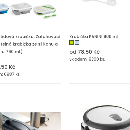
 DO POPTÁVKY
PŘIDAT DO POPTÁVKY
Obědová krabička. Zatahovací
Krabička PANINI 900 ml
telná krabička ze silikonu a
od 78.50 Kč
0 a 760 mL)
Skladem: 8300 ks.
.50 Kč
: 6987 ks.