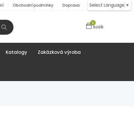
Select Language
▼
ní
Obchodní podmínky
Doprava
Kontakt
0
košík
Katalogy
Zakázková výroba