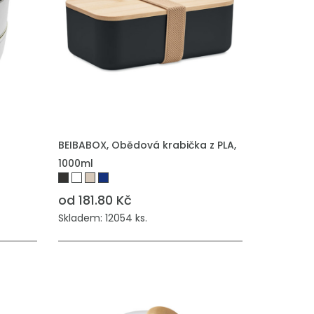
PŘIDAT DO POPTÁVKY
l
BEIBABOX, Obědová krabička z PLA,
1000ml
od 181.80 Kč
Skladem: 12054 ks.