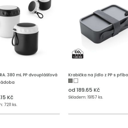
 DO POPTÁVKY
PŘIDAT DO POPTÁVKY
A. 380 mL PP dvouplášťová
Krabička na jídlo z PP s pří
nádoba
od 189.65 Kč
.15 Kč
Skladem: 19157 ks.
 7211 ks.