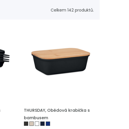
Celkem 142 produktů.
PŘIDAT DO POPTÁVKY
s
THURSDAY, Obědová krabička s
bambusem