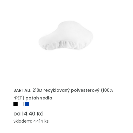
PŘIDAT DO POPTÁVKY
BARTALI. 210D recyklovaný polyesterový (100%
rPET) potah sedla
od 14.40 Kč
Skladem: 4414 ks.