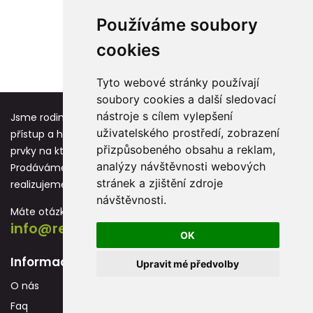
Používáme soubory
cookies
1
2
3
›
Tyto webové stránky používají
soubory cookies a další sledovací
nástroje s cílem vylepšení
Jsme rodinná firma založená před více jak 25 lety. Osobní
uživatelského prostředí, zobrazení
přístup a hodnoty jako respekt, úcta a vděk jsou základní
přizpůsobeného obsahu a reklam,
prvky na kterých stavíme každou novou spolupráci.
analýzy návštěvnosti webových
Prodáváme reklamní předměty s potiskem, které
stránek a zjištění zdroje
realizujeme převážně na vlastních strojích.
návštěvnosti.
Máte otázku? Neváhejte nás kontaktovat:
info@reklamnidarky.cz
OK
Informace
Upravit mé předvolby
O nás
Faq