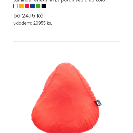
Lumiride reflexní RPET potah sedla na kolo
od 24.15 Kč
Skladem: 20955 ks.