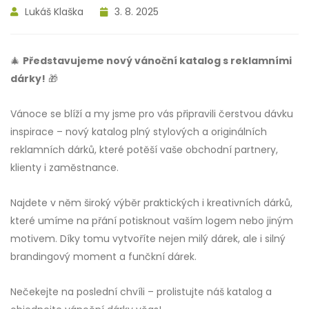
Lukáš Klaška
3. 8. 2025
🎄
Představujeme nový vánoční katalog s reklamními
dárky!
🎁
Vánoce se blíží a my jsme pro vás připravili čerstvou dávku
inspirace – nový katalog plný stylových a originálních
reklamních dárků, které potěší vaše obchodní partnery,
klienty i zaměstnance.
Najdete v něm široký výběr praktických i kreativních dárků,
které umíme na přání potisknout vaším logem nebo jiným
motivem. Díky tomu vytvoříte nejen milý dárek, ale i silný
brandingový moment a funčkní dárek.
Nečekejte na poslední chvíli – prolistujte náš katalog a