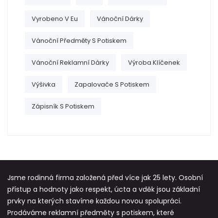
Vyrobeno V Eu
Vánoční Dárky
Vánoční Předměty S Potiskem
Vánoční Reklamní Dárky
Výroba Klíčenek
Výšivka
Zapalovače S Potiskem
Zápisník S Potiskem
Jsme rodinná firma založená před více jak 25 lety. Osobní
přístup a hodnoty jako respekt, úcta a vděk jsou základní
prvky na kterých stavíme každou novou spolupráci.
Prodáváme reklamní předměty s potiskem, které