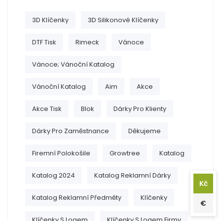
3D Klíčenky
3D Silikonové Klíčenky
DTF Tisk
Rimeck
Vánoce
Vánoce; Vánoční Katalog
Vánoční Katalog
Aim
Akce
Akce Tisk
Blok
Dárky Pro Klienty
Dárky Pro Zaměstnance
Děkujeme
Firemní Polokošile
Growtree
Katalog
Katalog 2024
Katalog Reklamní Dárky
Kč
Katalog Reklamní Předměty
Klíčenky
€
Klíčenky S Logem
Klíčenky S Logem Firmy