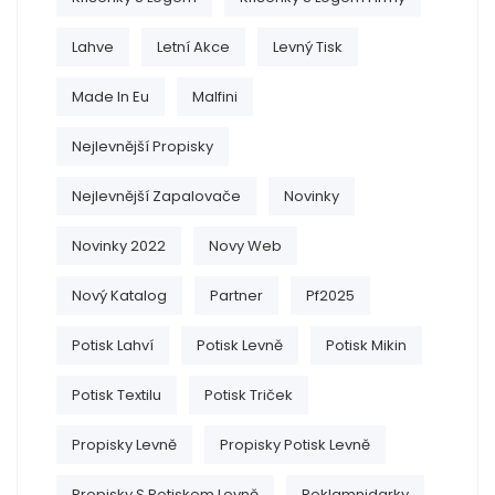
Lahve
Letní Akce
Levný Tisk
Made In Eu
Malfini
Nejlevnější Propisky
Nejlevnější Zapalovače
Novinky
Novinky 2022
Novy Web
Nový Katalog
Partner
Pf2025
Potisk Lahví
Potisk Levně
Potisk Mikin
Potisk Textilu
Potisk Triček
Propisky Levně
Propisky Potisk Levně
Propisky S Potiskem Levně
Reklamnidarky