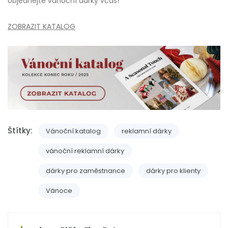
objednejte vánoční dárky včas!
ZOBRAZIT KATALOG
Štítky:
Vánoční katalog
reklamní dárky
vánoční reklamní dárky
dárky pro zaměstnance
dárky pro klienty
Vánoce