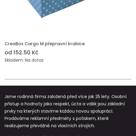
PŘIDAT DO POPTÁVKY
CreaBox Cargo M přepravní krabice
od 152.50 Kč
Skladem: Na dotaz
Jsme rodinná firma založená před více jak 25 lety. Osobní
přístup a hodnoty jako respekt, úcta a vděk jsou základní
prvky na kterých stavíme každou novou spolupráci.
Prodáváme reklamní předměty s potiskem, které
realizujeme převážně na vlastních strojích.