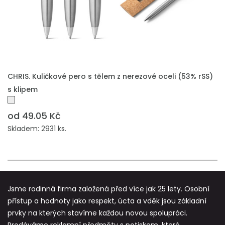
PŘIDAT DO POPTÁVKY
CHRIS. Kuličkové pero s tělem z nerezové oceli (53% rSS)
s klipem
od 49.05 Kč
Skladem: 2931 ks.
Jsme rodinná firma založená před více jak 25 lety. Osobní
přístup a hodnoty jako respekt, úcta a vděk jsou základní
prvky na kterých stavíme každou novou spolupráci.