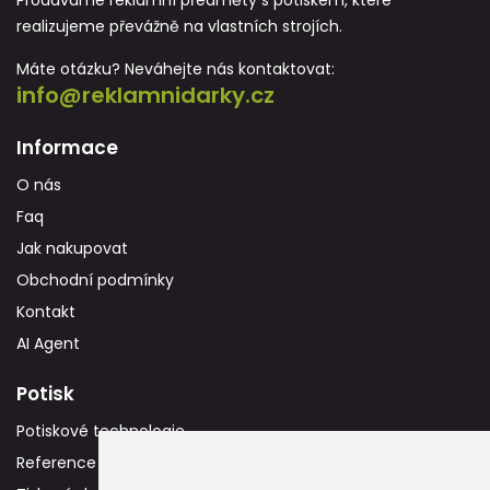
Prodáváme reklamní předměty s potiskem, které
realizujeme převážně na vlastních strojích.
Máte otázku? Neváhejte nás kontaktovat:
info@reklamnidarky.cz
Informace
O nás
Faq
Jak nakupovat
Obchodní podmínky
Kontakt
AI Agent
Potisk
Potiskové technologie
Reference