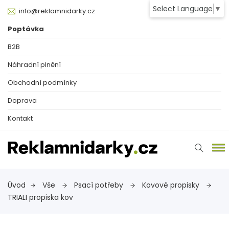
Select Language
▼
info@reklamnidarky.cz
Poptávka
B2B
Náhradní plnění
Obchodní podmínky
Doprava
Kontakt
Úvod
Vše
Psací potřeby
Kovové propisky
TRIALI propiska kov