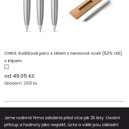
PŘIDAT DO POPTÁVKY
CHRIS. Kuličkové pero s tělem z nerezové oceli (53% rSS)
s klipem
od 49.05 Kč
Skladem: 2931 ks.
Jsme rodinná firma založená před více jak 25 lety. Osobní
přístup a hodnoty jako respekt, úcta a vděk jsou základní