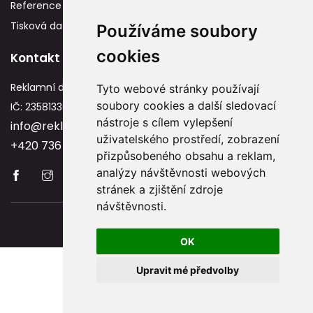
Reference
Tisková data
Používáme soubory
cookies
Kontakt
Reklamní dárky
Tyto webové stránky používají
soubory cookies a další sledovací
IČ: 23581336
nástroje s cílem vylepšení
info@reklamnidarky.cz
uživatelského prostředí, zobrazení
+420 736 787 715
přizpůsobeného obsahu a reklam,
analýzy návštěvnosti webových
stránek a zjištění zdroje
návštěvnosti.
Copyright © 2026 Reklamnidarky.cz
OK
Upravit mé předvolby