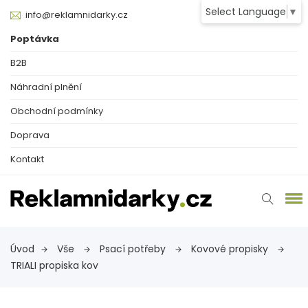
Select Language
▼
info@reklamnidarky.cz
Poptávka
B2B
Náhradní plnění
Obchodní podmínky
Doprava
Kontakt
Úvod
Vše
Psací potřeby
Kovové propisky
TRIALI propiska kov