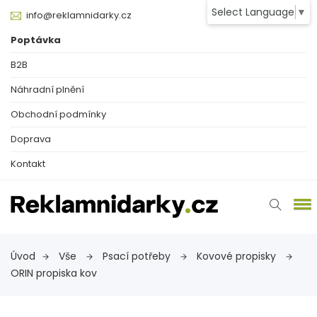
Select Language
▼
info@reklamnidarky.cz
Poptávka
B2B
Náhradní plnění
Obchodní podmínky
Doprava
Kontakt
Úvod
Vše
Psací potřeby
Kovové propisky
ORIN propiska kov