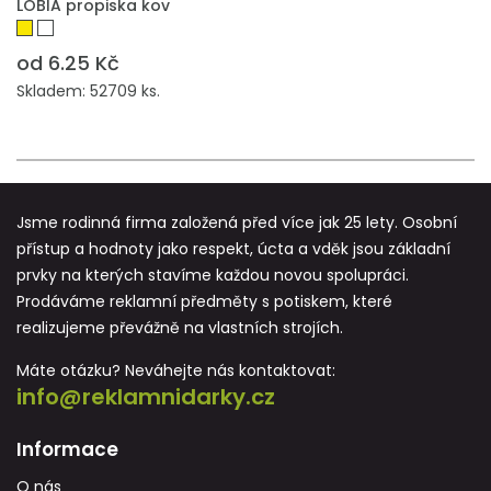
LOBIA propiska kov
od 6.25 Kč
Skladem: 52709 ks.
Jsme rodinná firma založená před více jak 25 lety. Osobní
přístup a hodnoty jako respekt, úcta a vděk jsou základní
prvky na kterých stavíme každou novou spolupráci.
Prodáváme reklamní předměty s potiskem, které
realizujeme převážně na vlastních strojích.
Máte otázku? Neváhejte nás kontaktovat:
info@reklamnidarky.cz
Informace
O nás