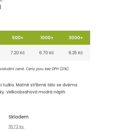
m
500+
1000+
3000+
7.20 Kč
6.70 Kč
6.25 Kč
iduální ceně. Ceny jsou bez DPH (21%).
ní tužka. Matné stříbrné tělo se dvěma
ky. Velkoobsahová modrá náplň.
Skladem
11573 ks.