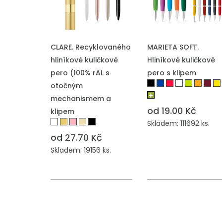
PŘIDAT DO POPTÁVKY
PŘIDAT DO POPTÁVKY
CLARE. Recyklovaného
MARIETA SOFT.
hliníkové kuličkové
Hliníkové kuličkové
pero (100% rAL s
pero s klipem
otočným
mechanismem a
od 19.00 Kč
klipem
Skladem: 111692 ks.
od 27.70 Kč
Skladem: 19156 ks.