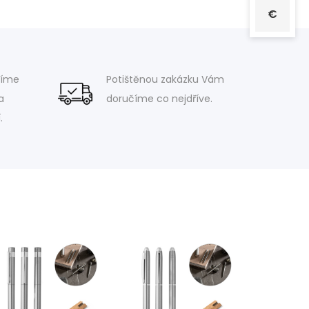
€
víme
Potištěnou zakázku Vám
a
doručíme co nejdříve.
.