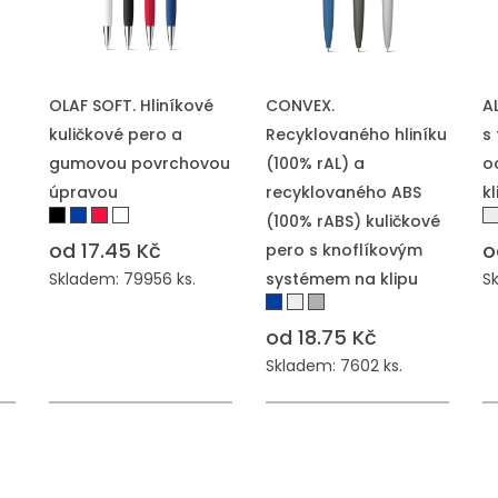
PŘIDAT DO POPTÁVKY
PŘIDAT DO POPTÁVKY
P
OLAF SOFT. Hliníkové
CONVEX.
A
kuličkové pero a
Recyklovaného hliníku
s
gumovou povrchovou
(100% rAL) a
o
úpravou
recyklovaného ABS
k
(100% rABS) kuličkové
od 17.45 Kč
o
pero s knoflíkovým
Skladem: 79956 ks.
systémem na klipu
S
od 18.75 Kč
Skladem: 7602 ks.