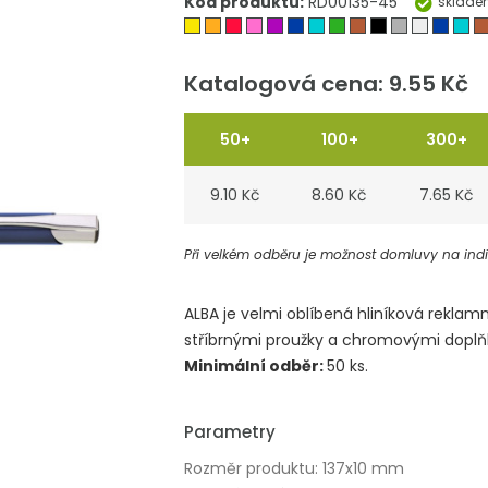
Kód produktu:
RD00135-45
sklade
Katalogová cena: 9.55 Kč
50+
100+
300+
9.10 Kč
8.60 Kč
7.65 Kč
Při velkém odběru je možnost domluvy na indiv
ALBA je velmi oblíbená hliníková reklam
stříbrnými proužky a chromovými doplň
Minimální odběr:
50 ks.
Parametry
Rozměr produktu: 137x10 mm