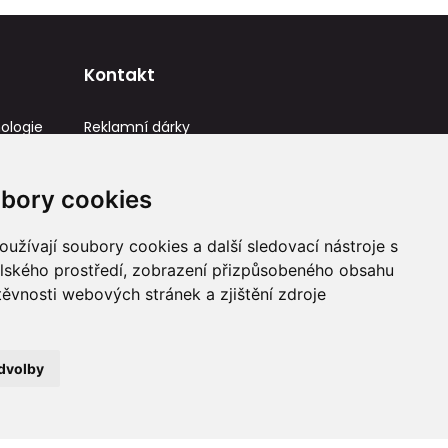
Kontakt
ologie
Reklamní dárky
IČ: 23581336
info@reklamnidarky.cz
bory cookies
+420 736 787 715
užívají soubory cookies a další sledovací nástroje s
elského prostředí, zobrazení přizpůsobeného obsahu
těvnosti webových stránek a zjištění zdroje
dvolby