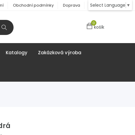
Select Language
▼
ní
Obchodní podmínky
Doprava
Kontakt
0
košík
Katalogy
Zakázková výroba
drá