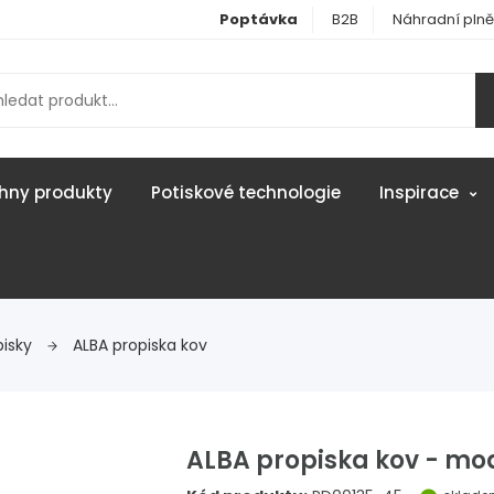
Poptávka
B2B
Náhradní plně
hny produkty
Potiskové technologie
Inspirace
pisky
ALBA propiska kov
ALBA propiska kov - mo