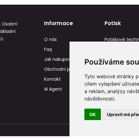
Informace
Potisk
. Osobní
základní
i.
O nás
Potiskové techn
Faq
Reference
Jak nakupovat
Tisková data
Používáme sou
Obchodní podmínky
Tyto webové stránky po
Kontakt
cílem vylepšení uživat
AI Agent
a reklam, analýzy návš
návštěvnosti.
OK
Upravit mé pře