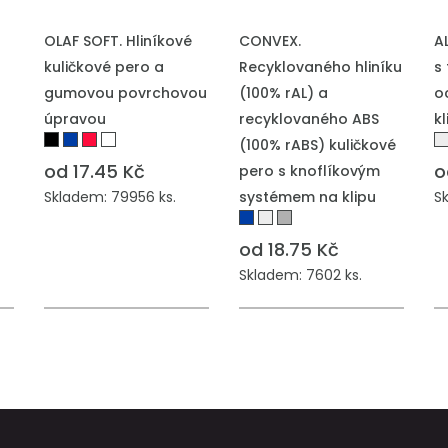
PŘIDAT DO POPTÁVKY
PŘIDAT DO POPTÁVKY
P
OLAF SOFT. Hliníkové
CONVEX.
A
kuličkové pero a
Recyklovaného hliníku
s
gumovou povrchovou
(100% rAL) a
o
úpravou
recyklovaného ABS
k
(100% rABS) kuličkové
od 17.45 Kč
o
pero s knoflíkovým
Skladem: 79956 ks.
systémem na klipu
S
od 18.75 Kč
Skladem: 7602 ks.