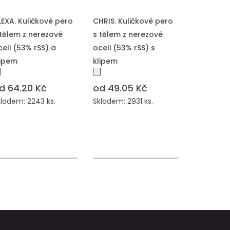
ŘIDAT DO POPTÁVKY
PŘIDAT DO POPTÁVKY
LEXA. Kuličkové pero
CHRIS. Kuličkové pero
 tělem z nerezové
s tělem z nerezové
celi (53% rSS) a
oceli (53% rSS) s
lipem
klipem
d 64.20 Kč
od 49.05 Kč
kladem: 2243 ks.
Skladem: 2931 ks.