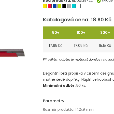
Kód produktu:
RD00139-22
sklade
Katalogová cena: 18.90 Kč
50+
100+
300+
17.95 Kč
17.05 Kč
15.15 Kč
Při velkém odběru je možnost domluvy na indiv
Elegantní bílá propiska v čistém desi
matné šedé doplňky. Náplň velkoobsaho
Minimální odběr:
50 ks.
Parametry
Rozměr produktu: 142x9 mm