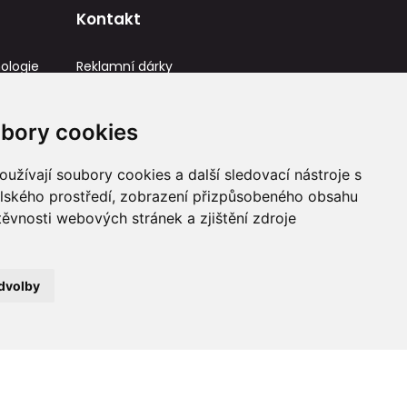
Kontakt
ologie
Reklamní dárky
IČ: 23581336
info@reklamnidarky.cz
bory cookies
+420 736 787 715
užívají soubory cookies a další sledovací nástroje s
elského prostředí, zobrazení přizpůsobeného obsahu
těvnosti webových stránek a zjištění zdroje
dvolby