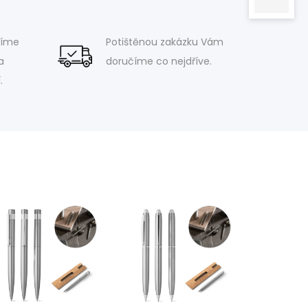
víme
Potištěnou zakázku Vám
a
doručíme co nejdříve.
.