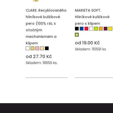
PŘIDAT DO POPTÁVKY
PŘIDAT DO POPTÁVKY
CLARE. Recyklovaného
MARIETA SOFT.
hliníkové kuličkové
Hliníkové kuličkové
pero (100% rAL s
pero s klipem
otočným
mechanismem a
od 19.00 Kč
klipem
Skladem: 110591 ks.
od 27.70 Kč
Skladem: 18655 ks.