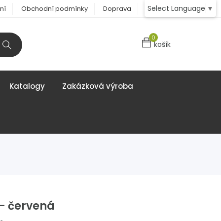
Select Language
▼
ní
Obchodní podmínky
Doprava
Kontakt
0
košík
Katalogy
Zakázková výroba
 - červená