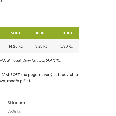
m
500+
1000+
3000+
14.20 Kč
13.25 Kč
12.30 Kč
iduální ceně. Ceny jsou bez DPH (21%).
gnu ARMI SOFT má pogumovaný soft povrch a
vá, modře píšící.
Skladem
7539 ks.