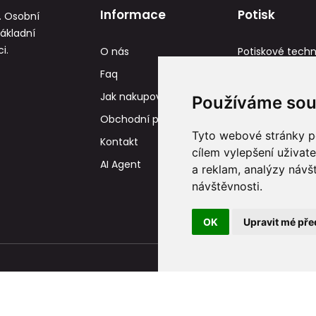
Informace
Potisk
. Osobní
základní
i.
O nás
Potiskové techn
Faq
Reference
Jak nakupovat
Tisková data
Používáme sou
Obchodní podmínky
Tyto webové stránky po
Kontakt
cílem vylepšení uživat
AI Agent
a reklam, analýzy návš
návštěvnosti.
OK
Upravit mé pře