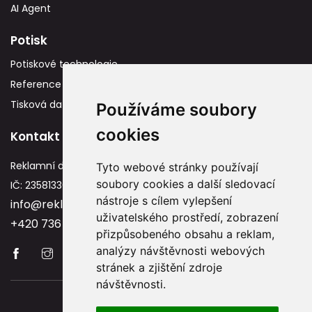
AI Agent
Potisk
Potiskové technologie
Reference
Tisková data
Používáme soubory
cookies
Kontakt
Reklamní dárky
Tyto webové stránky používají
soubory cookies a další sledovací
IČ: 23581336
nástroje s cílem vylepšení
info@reklamnidarky.cz
uživatelského prostředí, zobrazení
+420 736 787 715
přizpůsobeného obsahu a reklam,
analýzy návštěvnosti webových
stránek a zjištění zdroje
návštěvnosti.
Copyright © 2026 Reklamnidarky.cz