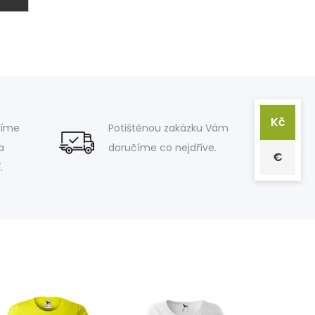
Kč
víme
Potištěnou zakázku Vám
a
doručíme co nejdříve.
€
.