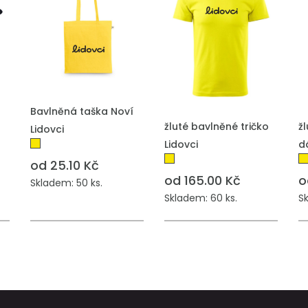
PŘIDAT DO POPTÁVKY
Bavlněná taška Noví
PŘIDAT DO POPTÁVKY
P
žluté bavlněné tričko
ž
Lidovci
Lidovci
d
od 25.10 Kč
od 165.00 Kč
o
Skladem: 50 ks.
Skladem: 60 ks.
S