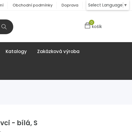
Select Language
▼
ní
Obchodní podmínky
Doprava
Kontakt
0
košík
Katalogy
Zakázková výroba
ci - bílá, S