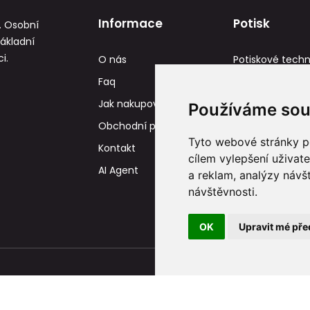
Informace
Potisk
. Osobní
základní
i.
O nás
Potiskové techn
Faq
Reference
Jak nakupovat
Tisková data
Používáme sou
Obchodní podmínky
Tyto webové stránky po
Kontakt
cílem vylepšení uživat
AI Agent
a reklam, analýzy návš
návštěvnosti.
OK
Upravit mé pře