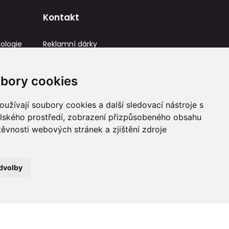
Kontakt
ologie
Reklamní dárky
IČ: 23581336
info@reklamnidarky.cz
bory cookies
+420 736 787 715
užívají soubory cookies a další sledovací nástroje s
elského prostředí, zobrazení přizpůsobeného obsahu
těvnosti webových stránek a zjištění zdroje
dvolby