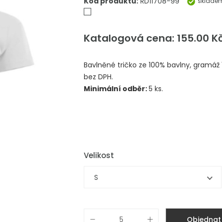
Kód produktu:
RD11708-99
sklade
Katalogová cena: 155.00 K
Bavlněné tričko ze 100% bavlny, gramáž
bez DPH.
Minimální odběr:
5 ks.
Velikost
S
Objednat