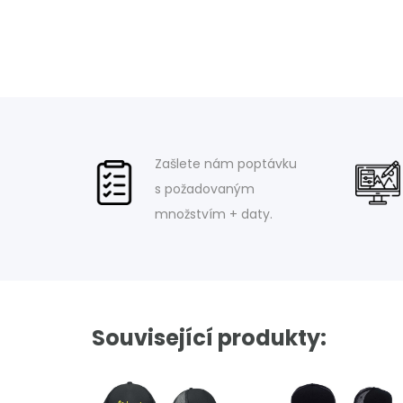
Zašlete nám poptávku
s požadovaným
množstvím + daty.
Související produkty: