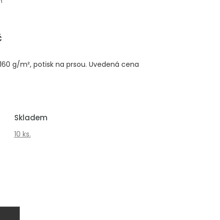
m
č
 160 g/m², potisk na prsou. Uvedená cena
Skladem
10 ks.