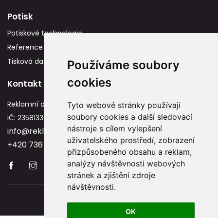
Potisk
Potiskové technologie
Reference
Tisková data
Používáme soubory
cookies
Kontakt
Reklamní dárky
Tyto webové stránky používají
soubory cookies a další sledovací
IČ: 23581336
nástroje s cílem vylepšení
info@reklamnidarky.cz
uživatelského prostředí, zobrazení
+420 736 787 715
přizpůsobeného obsahu a reklam,
analýzy návštěvnosti webových
stránek a zjištění zdroje
návštěvnosti.
Copyright © 2026 Reklamnidarky.cz
OK