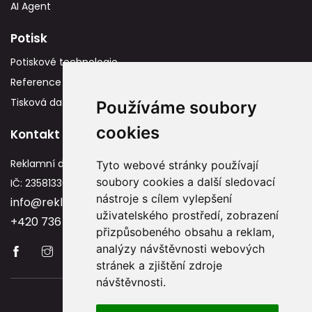
AI Agent
Potisk
Potiskové technologie
Reference
Tisková data
Používáme soubory
cookies
Kontakt
Reklamní dárky
Tyto webové stránky používají
soubory cookies a další sledovací
IČ: 23581336
nástroje s cílem vylepšení
info@reklamnidarky.cz
uživatelského prostředí, zobrazení
+420 736 787 715
přizpůsobeného obsahu a reklam,
analýzy návštěvnosti webových
stránek a zjištění zdroje
návštěvnosti.
Copyright © 2026 Reklamnidarky.cz