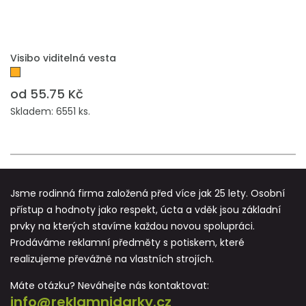
PŘIDAT DO POPTÁVKY
Visibo viditelná vesta
od 55.75 Kč
Skladem: 6551 ks.
Jsme rodinná firma založená před více jak 25 lety. Osobní
přístup a hodnoty jako respekt, úcta a vděk jsou základní
prvky na kterých stavíme každou novou spolupráci.
Prodáváme reklamní předměty s potiskem, které
realizujeme převážně na vlastních strojích.
Máte otázku? Neváhejte nás kontaktovat:
info@reklamnidarky.cz