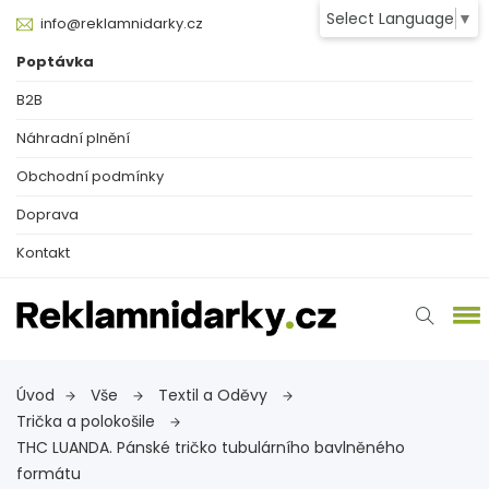
Select Language
▼
info@reklamnidarky.cz
Poptávka
B2B
Náhradní plnění
Obchodní podmínky
Doprava
Kontakt
Úvod
Vše
Textil a Oděvy
Trička a polokošile
THC LUANDA. Pánské tričko tubulárního bavlněného
formátu