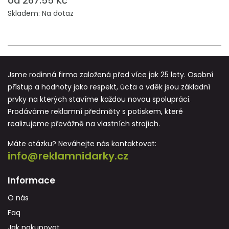
od 267.55 Kč
Skladem: Na dotaz
Jsme rodinná firma založená před více jak 25 lety. Osobní
přístup a hodnoty jako respekt, úcta a vděk jsou základní
prvky na kterých stavíme každou novou spolupráci.
Prodáváme reklamní předměty s potiskem, které
realizujeme převážně na vlastních strojích.
Máte otázku? Neváhejte nás kontaktovat:
info@reklamnidarky.cz
Informace
O nás
Faq
Jak nakupovat