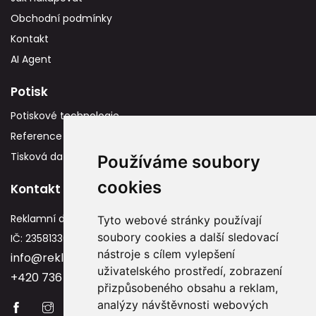
Obchodní podmínky
Kontakt
AI Agent
Potisk
Potiskové technologie
Reference
Tisková data
Používáme soubory
cookies
Kontakt
Reklamní dárky
Tyto webové stránky používají
soubory cookies a další sledovací
IČ: 23581336
nástroje s cílem vylepšení
info@reklamnidarky.cz
uživatelského prostředí, zobrazení
+420 736 787 715
přizpůsobeného obsahu a reklam,
analýzy návštěvnosti webových