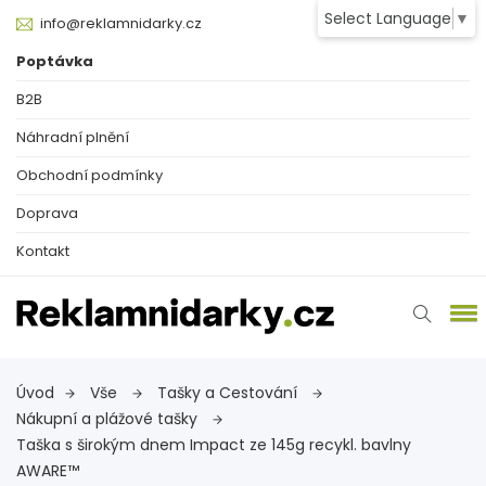
Select Language
▼
info@reklamnidarky.cz
Poptávka
B2B
Náhradní plnění
Obchodní podmínky
Doprava
Kontakt
Úvod
Vše
Tašky a Cestování
Nákupní a plážové tašky
Taška s širokým dnem Impact ze 145g recykl. bavlny
AWARE™