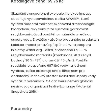
Katalogová cena: 69.75 Kč
Skutečně transparentní ekologie. Kolekce Impact
obsahuje vystopovatelnou složku AWARE™, která
využívá moderní možnosti skenování a technologie
blockchain, díky čemuž lze s jistotou garantovat
recyklovaný původ použitého materiálu a reálnou
úsporu vody. Z výtěžku každého prodaného produktu z
kolekce Impact je navíc přispěno 2 % na podporu
iniciativy Water.org. Taška je vyrobená ze 100 %
recyklovaného materiálu (kombinace 70 % recykl.
bavlna / 30 % rPET) o gramáži 145 g/m2. Použitím
recyklátu je uspořeno 687 litrů vody na jednom
výrobku. Taška obsahuje dno o šířce 6cm pro
dodatečný úschovný prostor. Kalkulace úspory vody
vychází z ověřených LCA dat zveřejněnými globální
neziskovou organizací Textile Exchange (Material
Snapshots 2016).
Parametry