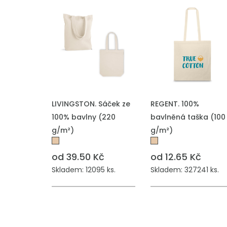
PŘIDAT DO POPTÁVKY
PŘIDAT DO POPTÁVKY
LIVINGSTON. Sáček ze
REGENT. 100%
100% bavlny (220
bavlněná taška (100
g/m²)
g/m²)
od 39.50 Kč
od 12.65 Kč
Skladem: 12095 ks.
Skladem: 327241 ks.