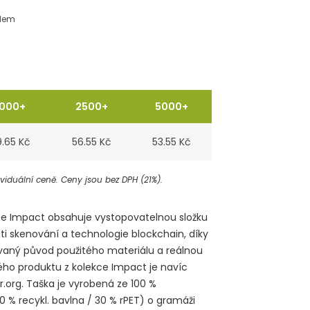
dem
1000+
2500+
5000+
9.65 Kč
56.55 Kč
53.55 Kč
iduální ceně. Ceny jsou bez DPH (21%).
ce Impact obsahuje vystopovatelnou složku
 skenování a technologie blockchain, díky
ovaný původ použitého materiálu a reálnou
ho produktu z kolekce Impact je navíc
r.org. Taška je vyrobená ze 100 %
% recykl. bavlna / 30 % rPET) o gramáži