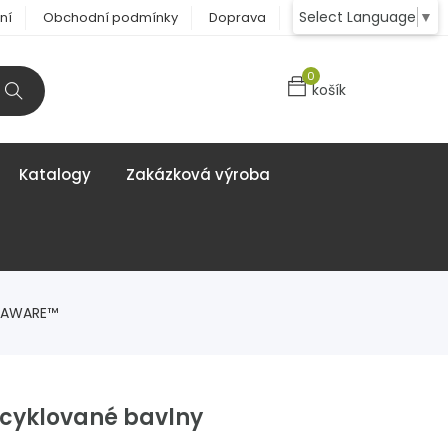
Select Language
▼
ní
Obchodní podmínky
Doprava
Kontakt
0
košík
Katalogy
Zakázková výroba
y AWARE™
ecyklované bavlny