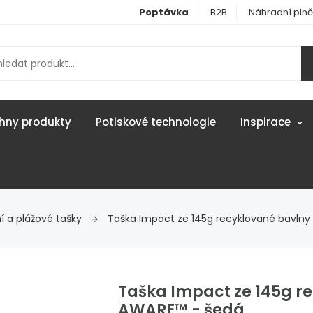
Poptávka
B2B
Náhradní plně
hny produkty
Potiskové technologie
Inspirace
í a plážové tašky
Taška Impact ze 145g recyklované bavln
Taška Impact ze 145g r
AWARE™ - šedá