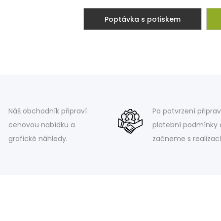
Poptávka s potiskem
Náš obchodník připraví
Po potvrzení připra
cenovou nabídku a
platební podmínky 
grafické náhledy.
začneme s realizací