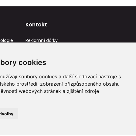
Kontakt
ologie
Reklamní dárky
IČ: 23581336
info@reklamnidarky.cz
bory cookies
+420 736 787 715
užívají soubory cookies a další sledovací nástroje s
elského prostředí, zobrazení přizpůsobeného obsahu
těvnosti webových stránek a zjištění zdroje
dvolby