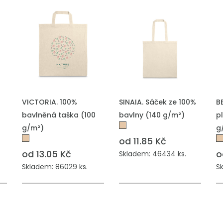
PŘIDAT DO POPTÁVKY
PŘIDAT DO POPTÁVKY
P
VICTORIA. 100%
SINAIA. Sáček ze 100%
B
bavlněná taška (100
bavlny (140 g/m²)
p
g/m²)
g
od 11.85 Kč
od 13.05 Kč
o
Skladem: 46434 ks.
Skladem: 86029 ks.
S