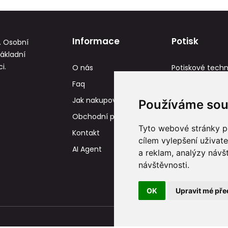
Informace
Potisk
. Osobní
základní
i.
O nás
Potiskové techn
Faq
Reference
Jak nakupovat
Tisková data
Používáme sou
Obchodní podmínky
Tyto webové stránky po
Kontakt
cílem vylepšení uživat
AI Agent
a reklam, analýzy návš
návštěvnosti.
OK
Upravit mé pře