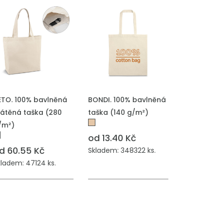
ŘIDAT DO POPTÁVKY
PŘIDAT DO POPTÁVKY
ETO. 100% bavlněná
BONDI. 100% bavlněná
látěná taška (280
taška (140 g/m²)
/m²)
od 13.40 Kč
d 60.55 Kč
Skladem: 348322 ks.
kladem: 47124 ks.