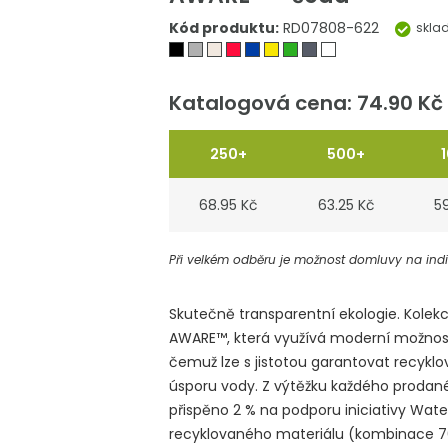
Kód produktu:
RD07808-622
skla
Katalogová cena: 74.90 Kč
250+
500+
68.95 Kč
63.25 Kč
5
Při velkém odběru je možnost domluvy na indiv
Skutečně transparentní ekologie. Kolek
AWARE™, která využívá moderní možnosti
čemuž lze s jistotou garantovat recykl
úsporu vody. Z výtěžku každého prodané
přispěno 2 % na podporu iniciativy Wate
recyklovaného materiálu (kombinace 70 