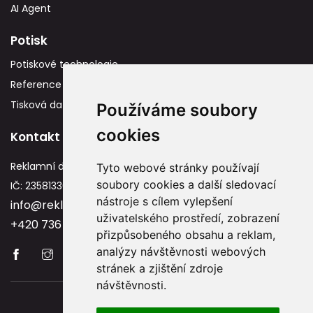
AI Agent
Potisk
Potiskové technologie
Reference
Tisková data
Používáme soubory
cookies
Kontakt
Reklamní dárky
Tyto webové stránky používají
soubory cookies a další sledovací
IČ: 23581336
nástroje s cílem vylepšení
info@reklamnidarky.cz
uživatelského prostředí, zobrazení
+420 736 787 715
přizpůsobeného obsahu a reklam,
analýzy návštěvnosti webových
stránek a zjištění zdroje
návštěvnosti.
Copyright © 2026 Reklamnidarky.cz