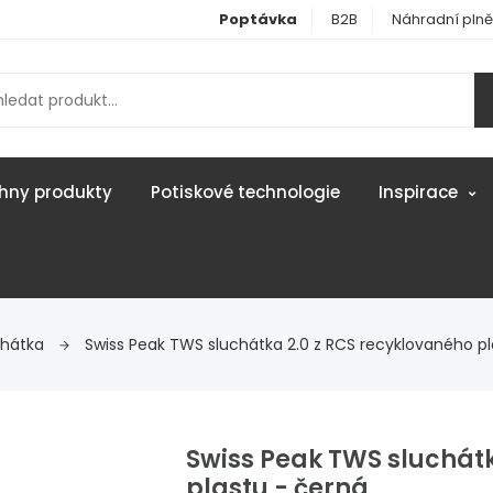
Poptávka
B2B
Náhradní plně
hny produkty
Potiskové technologie
Inspirace
chátka
Swiss Peak TWS sluchátka 2.0 z RCS recyklovaného pl
Swiss Peak TWS sluchátk
plastu - černá