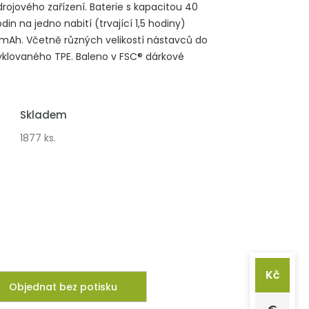
rojového zařízení. Baterie s kapacitou 40
 na jedno nabití (trvající 1,5 hodiny)
 mAh. Včetně různých velikostí nástavců do
cyklovaného TPE. Baleno v FSC® dárkové
Skladem
1877 ks.
Kč
Objednat bez potisku