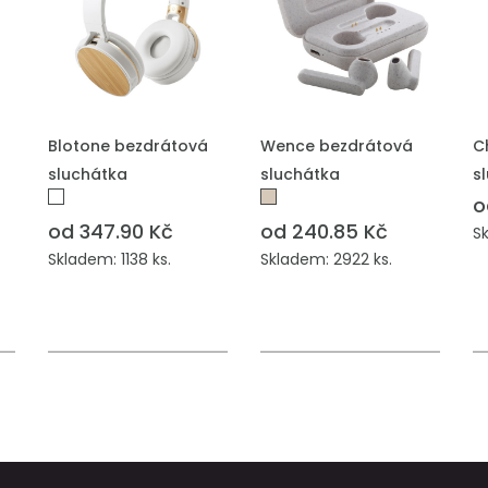
PŘIDAT DO POPTÁVKY
PŘIDAT DO POPTÁVKY
P
Blotone bezdrátová
Wence bezdrátová
C
sluchátka
sluchátka
s
o
od 347.90 Kč
od 240.85 Kč
Sk
Skladem: 1138 ks.
Skladem: 2922 ks.