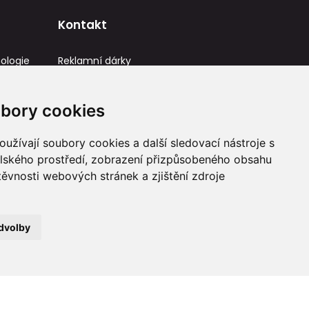
Kontakt
ologie
Reklamní dárky
IČ: 23581336
info@reklamnidarky.cz
bory cookies
+420 736 787 715
užívají soubory cookies a další sledovací nástroje s
elského prostředí, zobrazení přizpůsobeného obsahu
těvnosti webových stránek a zjištění zdroje
dvolby