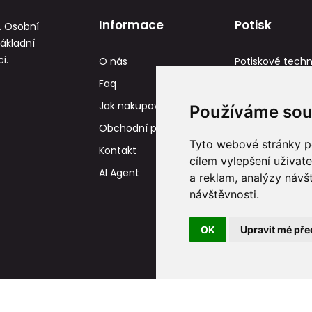
Informace
Potisk
. Osobní
základní
i.
O nás
Potiskové techn
Faq
Reference
Jak nakupovat
Tisková data
Používáme sou
Obchodní podmínky
Tyto webové stránky po
Kontakt
cílem vylepšení uživat
AI Agent
a reklam, analýzy návš
návštěvnosti.
OK
Upravit mé pře