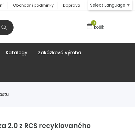
Select Language
▼
ní
Obchodní podmínky
Doprava
Kontakt
0
košík
Katalogy
Zakázková výroba
astu
a 2.0 z RCS recyklovaného