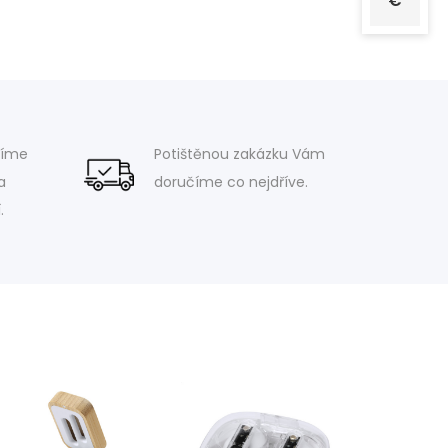
€
víme
Potištěnou zakázku Vám
a
doručíme co nejdříve.
.