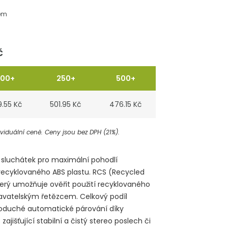
em
č
100+
250+
500+
9.55 Kč
501.95 Kč
476.15 Kč
iduální ceně. Ceny jsou bez DPH (21%).
sluchátek pro maximální pohodlí
recyklovaného ABS plastu. RCS (Recycled
terý umožňuje ověřit použití recyklovaného
avatelským řetězcem. Celkový podíl
dnoduché automatické párování díky
ajišťující stabilní a čistý stereo poslech či