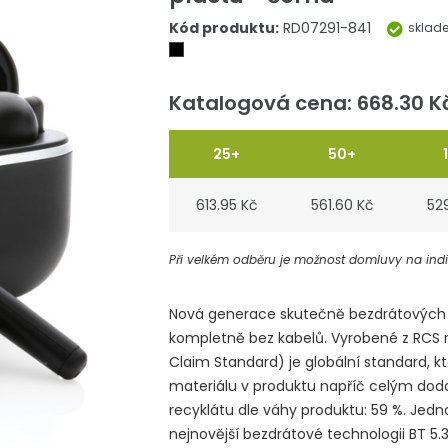
Kód produktu:
RD07291-841
sklad
Katalogová cena: 668.30 K
25+
50+
613.95 Kč
561.60 Kč
52
Při velkém odběru je možnost domluvy na indiv
Nová generace skutečně bezdrátových 
kompletně bez kabelů. Vyrobené z RCS 
Claim Standard) je globální standard, k
materiálu v produktu napříč celým dod
recyklátu dle váhy produktu: 59 %. Je
nejnovější bezdrátové technologii BT 5.3 z