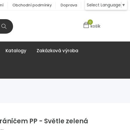
Select Language
▼
ní
Obchodní podmínky
Doprava
Kontakt
0
košík
Katalogy
Zakázková výroba
hráničem PP - Světle zelená