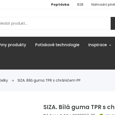
Poptávka
B2B
Náhradní plně
hny produkty
Potiskové technologie
Inspirace
telky
SIZA. Bílá guma TPR s chráničem PP
SIZA. Bílá guma TPR s c