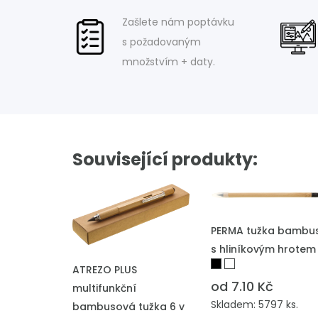
Zašlete nám poptávku
s požadovaným
množstvím + daty.
Související produkty:
PŘIDAT DO POPTÁVKY
PERMA tužka bambu
s hliníkovým hrotem
PŘIDAT DO POPTÁVKY
ATREZO PLUS
od 7.10 Kč
multifunkční
Skladem: 5797 ks.
bambusová tužka 6 v