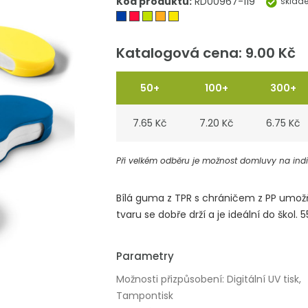
Kód produktu:
RD00967-119
sklad
Katalogová cena: 9.00 Kč
50+
100+
300+
7.65 Kč
7.20 Kč
6.75 Kč
Při velkém odběru je možnost domluvy na indiv
Bílá guma z TPR s chráničem z PP umo
tvaru se dobře drží a je ideální do škol. 
Parametry
Možnosti přizpůsobení: Digitální UV tisk,
Tampontisk