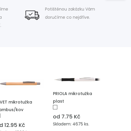
víme
Potištěnou zakázku Vám
a
doručíme co nejdříve.
.
PŘIDAT DO POPTÁVKY
PRIOLA mikrotužka
ŘIDAT DO POPTÁVKY
plast
IVET mikrotužka
ambus/kov
od 7.75 Kč
Skladem: 4675 ks.
d 12.95 Kč