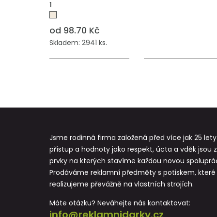
1
od 98.70 Kč
Skladem: 2941 ks.
Jsme rodinná firma založená před více jak 25 lety
přístup a hodnoty jako respekt, úcta a vděk jsou 
prvky na kterých stavíme každou novou spoluprác
Prodáváme reklamní předměty s potiskem, které
realizujeme převážně na vlastních strojích.
Máte otázku? Neváhejte nás kontaktovat:
info@reklamnidarky.cz