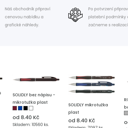
Náš obchodník připraví
Po potvrzení připra
cenovou nabídku a
platební podmínky 
grafické náhledy.
začneme s realizací
PŘIDAT DO POPTÁVKY
s
SOLIDLY bez nápisu -
P
R
mikrotužka plast
PŘIDAT DO POPTÁVKY
SOLIDLY mikrotužka
b
plast
od 8.40 Kč
od 8.40 Kč
o
Skladem: 10560 ks.
Skladem: 7097 ks.