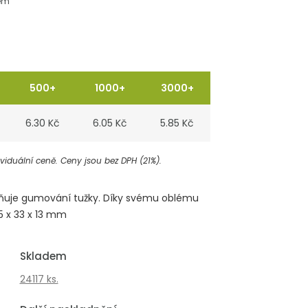
em
500+
1000+
3000+
6.30 Kč
6.05 Kč
5.85 Kč
iduální ceně. Ceny jsou bez DPH (21%).
žňuje gumování tužky. Díky svému oblému
55 x 33 x 13 mm
Skladem
24117 ks.