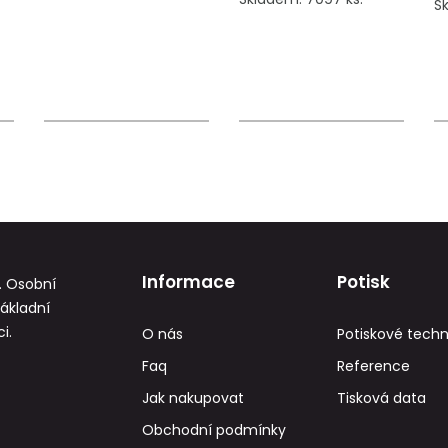
Sk
Informace
Potisk
. Osobní
základní
i.
O nás
Potiskové techn
Faq
Reference
Jak nakupovat
Tisková data
Obchodní podmínky