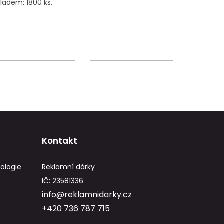
ladem: 1800 ks.
Kontakt
ologie
Reklamní dárky
IČ: 23581336
info@reklamnidarky.cz
+420 736 787 715