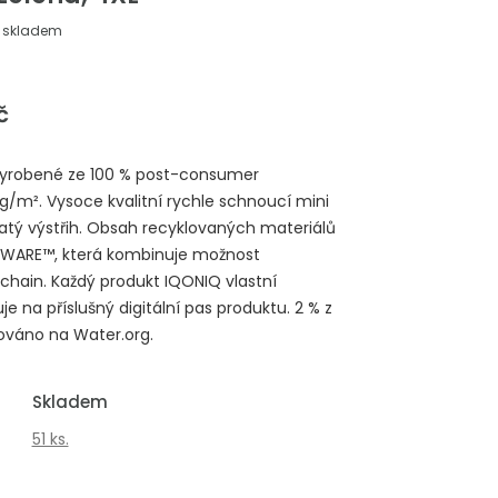
skladem
č
 vyrobené ze 100 % post-consumer
g/m². Vysoce kvalitní rychle schnoucí mini
latý výstřih. Obsah recyklovaných materiálů
 AWARE™, která kombinuje možnost
chain. Každý produkt IQONIQ vlastní
e na příslušný digitální pas produktu. 2 % z
ováno na Water.org.
Skladem
51 ks.