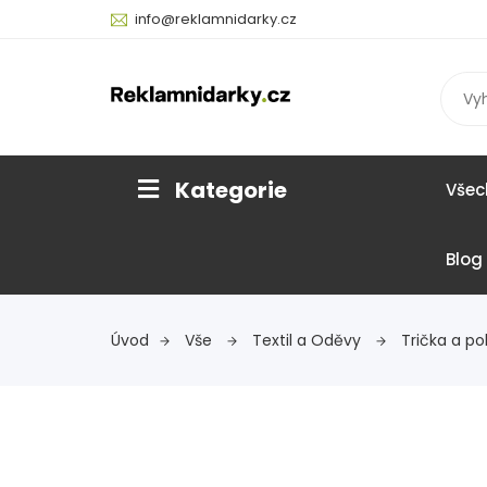
info@reklamnidarky.cz
Kategorie
Všec
Blog
Úvod
Vše
Textil a Oděvy
Trička a po