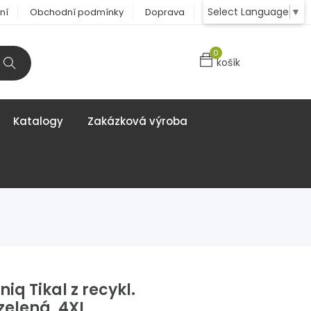
Select Language
▼
ní
Obchodní podmínky
Doprava
Kontakt
0
košík
Katalogy
Zakázková výroba
iq Tikal z recykl.
zelená, 4XL