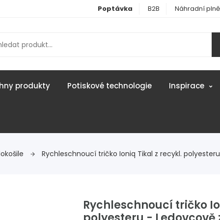
Poptávka
B2B
Náhradní plně
hny produkty
Potiskové technologie
Inspirace
lokošile
Rychleschnoucí tričko Ioniq Tikal z recykl. polyesteru
Rychleschnoucí tričko Ion
polyesteru - Ledovcově 