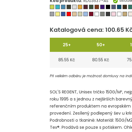
Kód produktu:
RD03537-AS
sklad
Katalogová cena: 100.65 K
25+
50+
85.55 Kč
80.55 Kč
75
Při velkém odběru je možnost domluvy na indiv
SOL'S REGENT, Unisex tričko 150G/M², nej
roku 1995 a s jednou z nejširších barevný
referenčním produktem na evropském tr
provedení. Zesílený podlepený šev u krk
Podrobnosti o tkanině: Materiál: 150G/
Tex®. Prodává se pouze s potiskem. Ohle