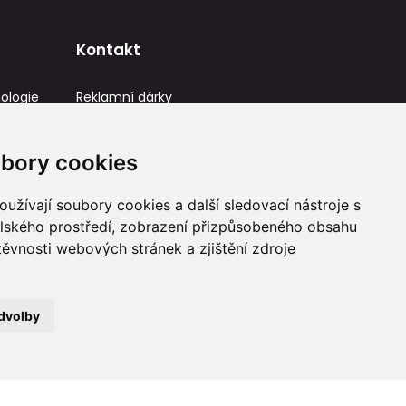
Kontakt
ologie
Reklamní dárky
IČ: 23581336
info@reklamnidarky.cz
bory cookies
+420 736 787 715
užívají soubory cookies a další sledovací nástroje s
elského prostředí, zobrazení přizpůsobeného obsahu
těvnosti webových stránek a zjištění zdroje
dvolby