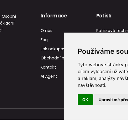
Informace
Potisk
. Osobní
základní
i.
O nás
Potiskové techn
Faq
Reference
Jak nakupovat
Tisková data
Používáme sou
Obchodní podmínky
Tyto webové stránky po
Kontakt
cílem vylepšení uživat
AI Agent
a reklam, analýzy návš
návštěvnosti.
OK
Upravit mé pře