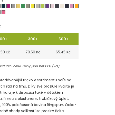
em
č
100+
300+
500+
.50 Kč
70.50 Kč
65.45 Kč
iduální ceně. Ceny jsou bez DPH (21%).
prodávanější tričko v sortimentu Sol's od
ch řad na trhu. Díky své proslulé kvalitě je
hu a je k dispozici také v dětském
u, límec s elastanem, trubičkový úplet.
M2, 100% poločesaná bavlna Ringspun. Oeko-
dně shody velikostí se prosím řiďte