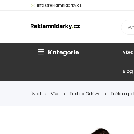
info@reklamnidarky.cz
Kategorie
Všec
Blog
Úvod
Vše
Textil a Oděvy
Trička a po