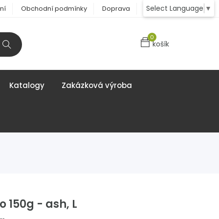
Select Language
▼
ní
Obchodní podmínky
Doprava
Kontakt
0
košík
Katalogy
Zakázková výroba
o 150g - ash, L