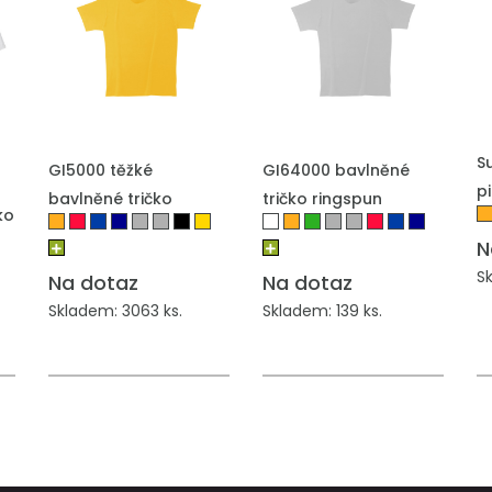
P
PŘIDAT DO POPTÁVKY
PŘIDAT DO POPTÁVKY
S
GI5000 těžké
GI64000 bavlněné
p
bavlněné tričko
tričko ringspun
ko
N
S
Na dotaz
Na dotaz
Skladem: 3063 ks.
Skladem: 139 ks.