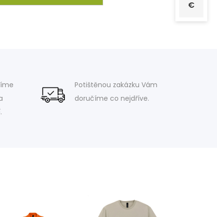
€
víme
Potištěnou zakázku Vám
a
doručíme co nejdříve.
.