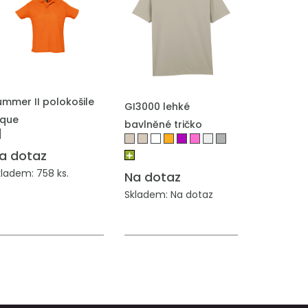
ŘIDAT DO POPTÁVKY
PŘIDAT DO POPTÁVKY
ummer II polokošile
GI3000 lehké
ique
bavlněné tričko
a dotaz
kladem: 758 ks.
Na dotaz
Skladem: Na dotaz