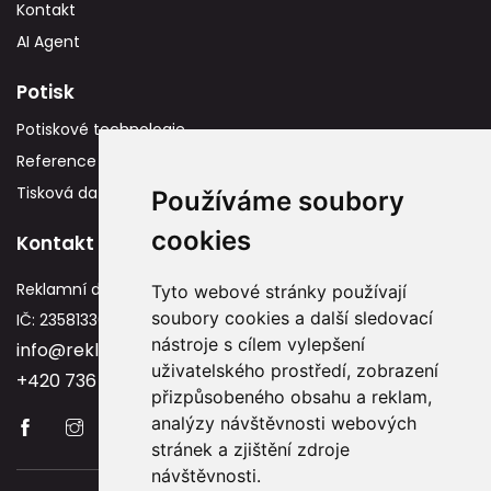
Kontakt
AI Agent
Potisk
Potiskové technologie
Reference
Tisková data
Používáme soubory
cookies
Kontakt
Reklamní dárky
Tyto webové stránky používají
soubory cookies a další sledovací
IČ: 23581336
nástroje s cílem vylepšení
info@reklamnidarky.cz
uživatelského prostředí, zobrazení
+420 736 787 715
přizpůsobeného obsahu a reklam,
analýzy návštěvnosti webových
stránek a zjištění zdroje
návštěvnosti.