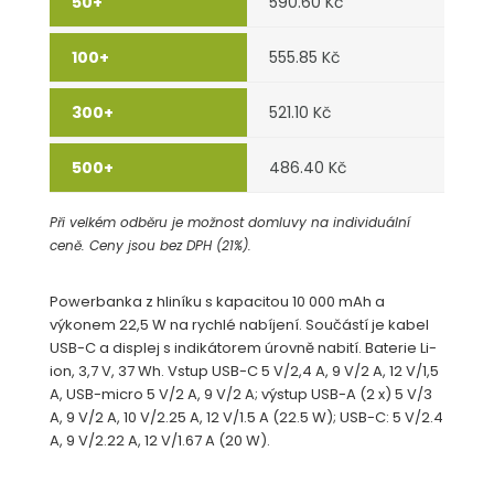
590.60 Kč
555.85 Kč
521.10 Kč
486.40 Kč
Při velkém odběru je možnost domluvy na individuální
ceně. Ceny jsou bez DPH (21%).
Powerbanka z hliníku s kapacitou 10 000 mAh a
výkonem 22,5 W na rychlé nabíjení. Součástí je kabel
USB-C a displej s indikátorem úrovně nabití. Baterie Li-
ion, 3,7 V, 37 Wh. Vstup USB-C 5 V/2,4 A, 9 V/2 A, 12 V/1,5
A, USB-micro 5 V/2 A, 9 V/2 A; výstup USB-A (2 x) 5 V/3
A, 9 V/2 A, 10 V/2.25 A, 12 V/1.5 A (22.5 W); USB-C: 5 V/2.4
A, 9 V/2.22 A, 12 V/1.67 A (20 W).