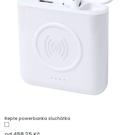
PŘIDAT DO POPTÁVKY
Repte powerbanka sluchátka
od 458.25 Kč