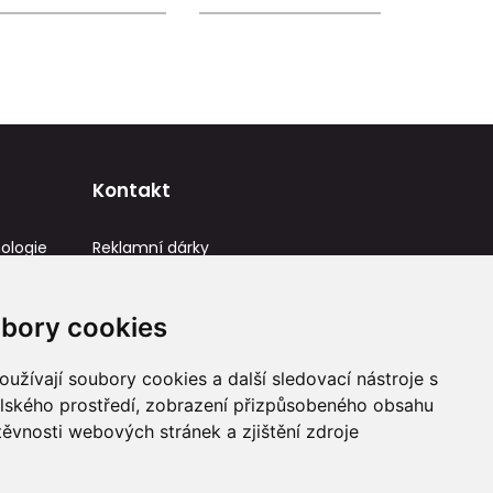
Kontakt
ologie
Reklamní dárky
IČ: 23581336
info@reklamnidarky.cz
bory cookies
+420 736 787 715
užívají soubory cookies a další sledovací nástroje s
elského prostředí, zobrazení přizpůsobeného obsahu
těvnosti webových stránek a zjištění zdroje