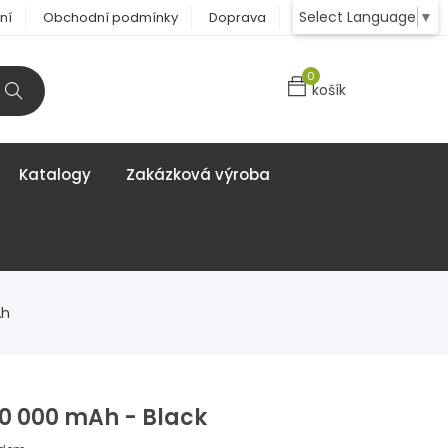
Select Language
▼
ní
Obchodní podmínky
Doprava
Kontakt
0
košík
Katalogy
Zakázková výroba
Ah
0 000 mAh - Black