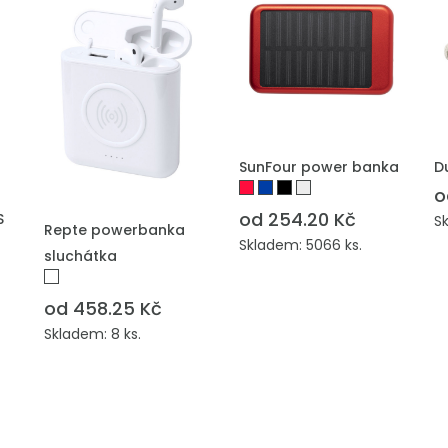
PŘIDAT DO POPTÁVKY
P
SunFour power banka
D
o
od 254.20 Kč
S
S
PŘIDAT DO POPTÁVKY
Repte powerbanka
Skladem: 5066 ks.
sluchátka
od 458.25 Kč
Skladem: 8 ks.