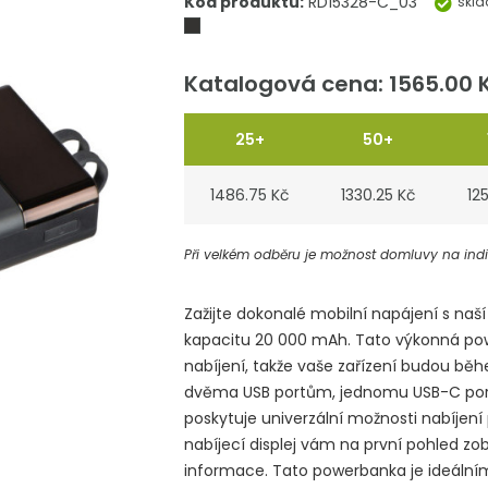
Kód produktu:
RD15328-C_03
skl
Katalogová cena: 1565.00 
25+
50+
1486.75 Kč
1330.25 Kč
12
Při velkém odběru je možnost domluvy na indiv
Zažijte dokonalé mobilní napájení s naš
kapacitu 20 000 mAh. Tato výkonná po
nabíjení, takže vaše zařízení budou běh
dvěma USB portům, jednomu USB-C port
poskytuje univerzální možnosti nabíjení 
nabíjecí displej vám na první pohled zobr
informace. Tato powerbanka je ideáln