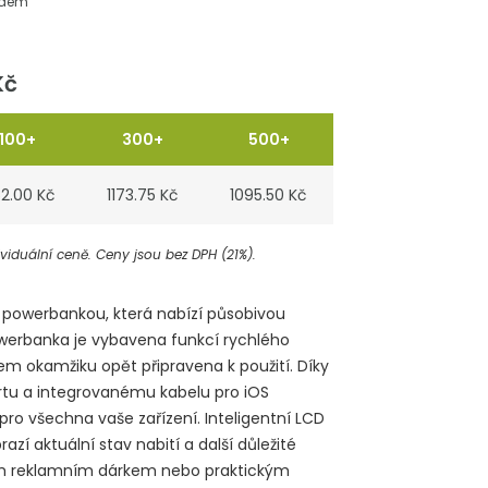
adem
Kč
100+
300+
500+
52.00 Kč
1173.75 Kč
1095.50 Kč
iduální ceně. Ceny jsou bez DPH (21%).
í powerbankou, která nabízí působivou
werbanka je vybavena funkcí rychlého
em okamžiku opět připravena k použití. Díky
u a integrovanému kabelu pro iOS
pro všechna vaše zařízení. Inteligentní LCD
azí aktuální stav nabití a další důležité
ím reklamním dárkem nebo praktickým