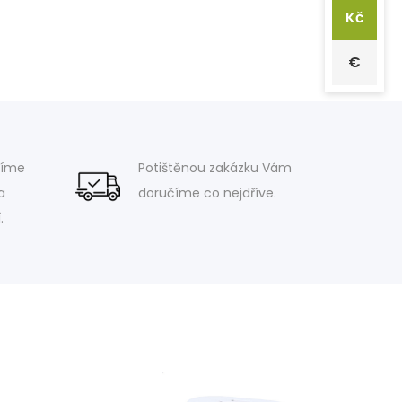
Kč
€
víme
Potištěnou zakázku Vám
a
doručíme co nejdříve.
.