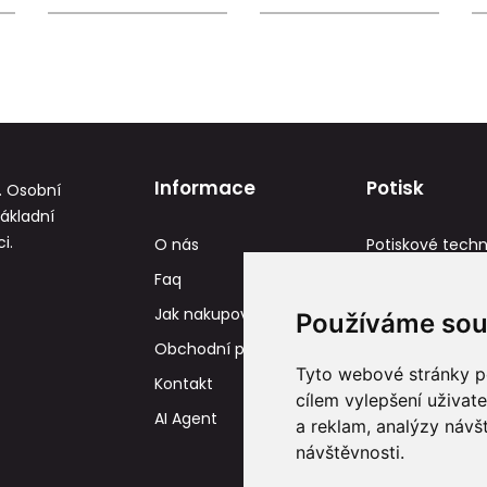
Informace
Potisk
. Osobní
základní
i.
O nás
Potiskové techn
Faq
Reference
Jak nakupovat
Tisková data
Používáme sou
Obchodní podmínky
Tyto webové stránky po
Kontakt
cílem vylepšení uživat
AI Agent
a reklam, analýzy návš
návštěvnosti.