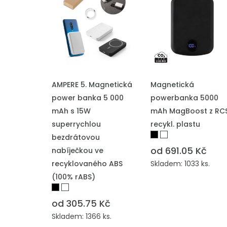
PŘIDAT DO POPTÁVKY
PŘIDAT DO POPTÁVKY
AMPERE 5. Magnetická
Magnetická
power banka 5 000
powerbanka 5000
mAh s 15W
mAh MagBoost z RC
superrychlou
recykl. plastu
bezdrátovou
od 691.05 Kč
nabíječkou ve
recyklovaného ABS
Skladem: 1033 ks.
(100% rABS)
od 305.75 Kč
Skladem: 1366 ks.