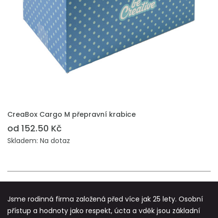
PŘIDAT DO POPTÁVKY
CreaBox Cargo M přepravní krabice
od 152.50 Kč
Skladem: Na dotaz
Jsme rodinná firma založená před více jak 25 lety. Osobní
přístup a hodnoty jako respekt, úcta a vděk jsou základní