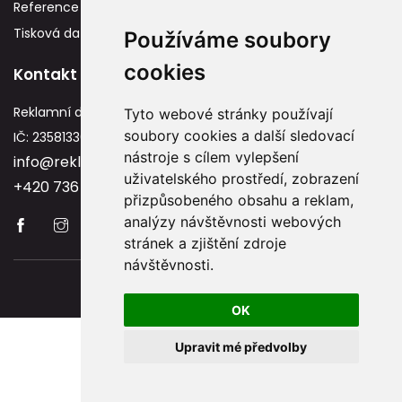
Reference
Tisková data
Používáme soubory
cookies
Kontakt
Reklamní dárky
Tyto webové stránky používají
soubory cookies a další sledovací
IČ: 23581336
nástroje s cílem vylepšení
info@reklamnidarky.cz
uživatelského prostředí, zobrazení
+420 736 787 715
přizpůsobeného obsahu a reklam,
analýzy návštěvnosti webových
stránek a zjištění zdroje
návštěvnosti.
Copyright © 2026 Reklamnidarky.cz
OK
Upravit mé předvolby