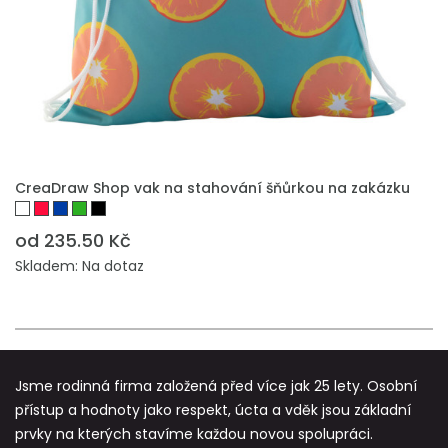
PŘIDAT DO POPTÁVKY
CreaDraw Shop vak na stahování šňůrkou na zakázku
od 235.50 Kč
Skladem: Na dotaz
Jsme rodinná firma založená před více jak 25 lety. Osobní
přístup a hodnoty jako respekt, úcta a vděk jsou základní
prvky na kterých stavíme každou novou spolupráci.