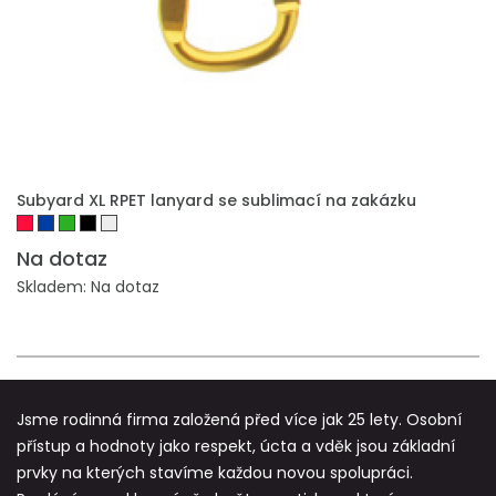
PŘIDAT DO POPTÁVKY
Subyard XL RPET lanyard se sublimací na zakázku
Na dotaz
Skladem: Na dotaz
Jsme rodinná firma založená před více jak 25 lety. Osobní
přístup a hodnoty jako respekt, úcta a vděk jsou základní
prvky na kterých stavíme každou novou spolupráci.