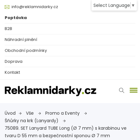
Select Language
▼
info@reklamnidarky.cz
Poptávka
B2B
Náhradní plnění
Obchodní podmínky
Doprava
Kontakt
Úvod
Vše
Promo a Eventy
Šňůrky na krk (Lanyardy)
75089. SET Lanyard TUBE Long (Ø 7 mm) s karabinou ve
tvaru D 55 mm a bezpečnostní sponou Ø 7 mm