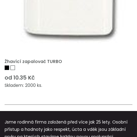
PŘIDAT DO POPTÁVKY
Žhavící zapalovač TURBO
od 10.35 Kč
Skladem: 2000 ks.
Jsme rodinná firma založená před více jak 25 lety. Osobní
přístup a hodnoty jako respekt, úcta a vděk jsou základní
prvky na kterých stavíme každou novou spolupráci.