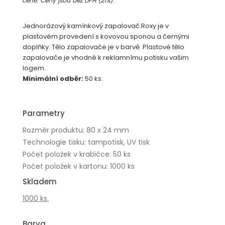
ceně. Ceny jsou bez DPH (21%).
Jednorázový kamínkový zapalovač Roxy je v
plastovém provedení s kovovou sponou a černými
doplňky. Tělo zapalovače je v barvě. Plastové tělo
zapalovače je vhodné k reklamnímu potisku vašim
logem.
Minimální odběr:
50 ks.
Parametry
Rozměr produktu: 80 x 24 mm
Technologie tisku: tampotisk, UV tisk
Počet položek v krabičce: 50 ks
Počet položek v kartonu: 1000 ks
Skladem
1000 ks.
Barva