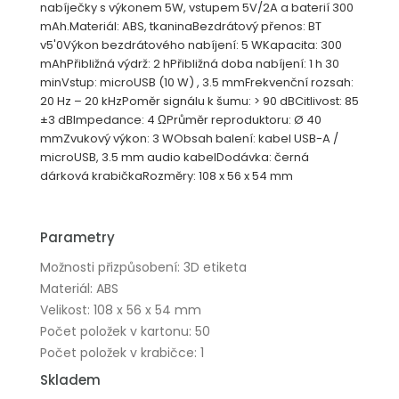
nabíječky s výkonem 5W, vstupem 5V/2A a baterií 300
mAh.Materiál: ABS, tkaninaBezdrátový přenos: BT
v5'0Výkon bezdrátového nabíjení: 5 WKapacita: 300
mAhPřibližná výdrž: 2 hPřibližná doba nabíjení: 1 h 30
minVstup: microUSB (10 W) , 3.5 mmFrekvenční rozsah:
20 Hz – 20 kHzPoměr signálu k šumu: > 90 dBCitlivost: 85
±3 dBImpedance: 4 ΩPrůměr reproduktoru: Ø 40
mmZvukový výkon: 3 WObsah balení: kabel USB-A /
microUSB, 3.5 mm audio kabelDodávka: černá
dárková krabičkaRozměry: 108 x 56 x 54 mm
Parametry
Možnosti přizpůsobení: 3D etiketa
Materiál: ABS
Velikost: 108 x 56 x 54 mm
Počet položek v kartonu: 50
Počet položek v krabičce: 1
Skladem