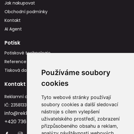
Jak nakupovat
Obchodní podmínky
Kontakt
AI Agent
Potisk
Potiskové technologie
Reference
Tisková data
Používáme soubory
cookies
Kontakt
Reklamní dárky
Tyto webové stránky používají
soubory cookies a další sledovací
IČ: 23581336
nástroje s cílem vylepšení
info@reklamnidarky.cz
uživatelského prostředí, zobrazení
+420 736 787 715
přizpůsobeného obsahu a reklam,
analýzy návštěvnosti webových