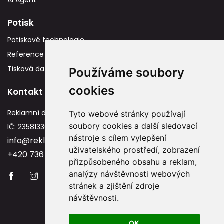
Potisk
Potiskové technologie
Reference
Tisková data
Používáme soubory
cookies
Kontakt
Reklamní dárky
Tyto webové stránky používají
soubory cookies a další sledovací
IČ: 23581336
nástroje s cílem vylepšení
info@reklamnidarky.cz
uživatelského prostředí, zobrazení
+420 736 787 715
přizpůsobeného obsahu a reklam,
analýzy návštěvnosti webových
stránek a zjištění zdroje
návštěvnosti.
Copyright © 2026 Reklamnidarky.cz
OK