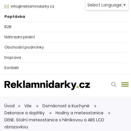
Select Language
▼
info@reklamnidarky.cz
Poptávka
B2B
Náhradní plnění
Obchodní podmínky
Doprava
Kontakt
Úvod
Vše
Domácnost a Kuchyně
Dekorace a doplňky
Hodiny a meteostanice
DENE. Stolní meteostanice s hliníkovou a ABS LCD
obrazovkou