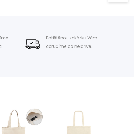
víme
Potištěnou zakázku Vám
a
doručíme co nejdříve.
.