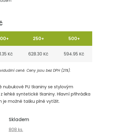
ladem
č
100+
250+
500+
1.35 Kč
628.30 Kč
594.95 Kč
iduální ceně. Ceny jsou bez DPH (21%).
né nubukové PU tkaniny se stylovým
ehké syntetické tkaniny. Hlavní přihrádka
 je možné tašku plně vytížit.
Skladem
808 ks.