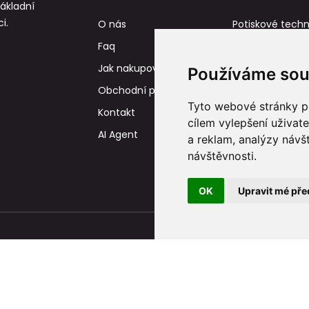
základní
i.
O nás
Potiskové techn
Faq
Reference
Jak nakupovat
Tisková data
Používáme sou
Obchodní podmínky
Tyto webové stránky po
Kontakt
cílem vylepšení uživat
AI Agent
a reklam, analýzy návš
návštěvnosti.
OK
Upravit mé pře