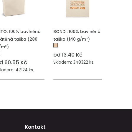
ŘIDAT DO POPTÁVKY
PŘIDAT DO POPTÁVKY
ETO. 100% bavlněná
BONDI. 100% bavlněná
látěná taška (280
taška (140 g/m²)
/m²)
od 13.40 Kč
d 60.55 Kč
Skladem: 348322 ks.
kladem: 47124 ks.
Kontakt