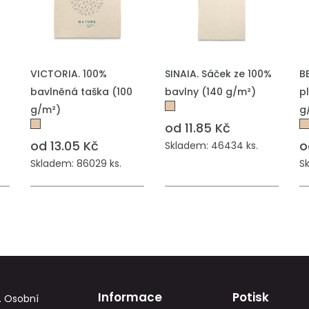
PŘIDAT DO POPTÁVKY
PŘIDAT DO POPTÁVKY
P
VICTORIA. 100%
SINAIA. Sáček ze 100%
B
bavlněná taška (100
bavlny (140 g/m²)
p
g/m²)
g
od 11.85 Kč
od 13.05 Kč
o
Skladem: 46434 ks.
Skladem: 86029 ks.
S
Informace
Potisk
. Osobní