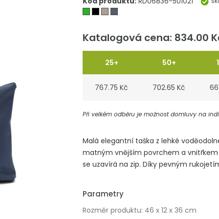
Kód produktu:
RD06836-501021
sk
Katalogová cena: 834.00 K
25+
50+
767.75 Kč
702.65 Kč
66
Při velkém odběru je možnost domluvy na indiv
Malá elegantní taška z lehké voděodol
matným vnějším povrchem a vnitřkem z l
se uzavírá na zip. Díky pevným rukojetím
Parametry
Rozměr produktu: 46 x 12 x 36 cm