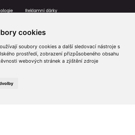
ologie
Reklamní dárky
IČ: 23581336
info@reklamnidarky.cz
bory cookies
+420 736 787 715
užívají soubory cookies a další sledovací nástroje s
elského prostředí, zobrazení přizpůsobeného obsahu
těvnosti webových stránek a zjištění zdroje
dvolby