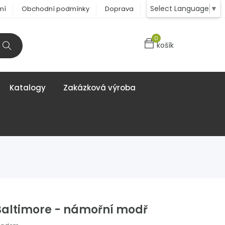
Select Language
▼
ní
Obchodní podmínky
Doprava
Kontakt
0
košík
Katalogy
Zakázková výroba
altimore - námořní modř