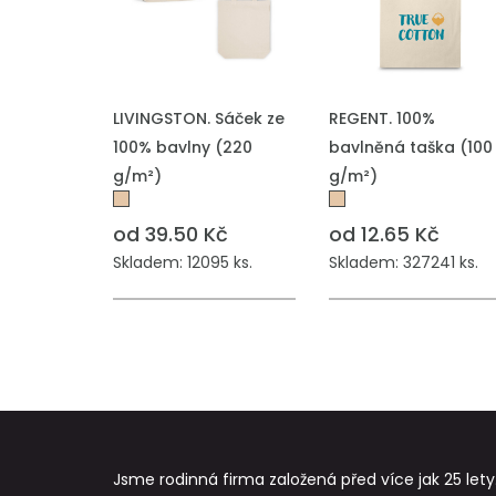
PŘIDAT DO POPTÁVKY
PŘIDAT DO POPTÁVKY
LIVINGSTON. Sáček ze
REGENT. 100%
100% bavlny (220
bavlněná taška (100
g/m²)
g/m²)
od 39.50 Kč
od 12.65 Kč
Skladem: 12095 ks.
Skladem: 327241 ks.
Jsme rodinná firma založená před více jak 25 lety