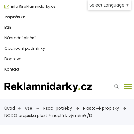
Select Language
▼
info@reklamnidarky.cz
Poptávka
B2B
Náhradní plnění
Obchodní podmínky
Doprava
Kontakt
Úvod
Vše
Psací potřeby
Plastové propisky
NODO propiska plast + náplň k výměně /D