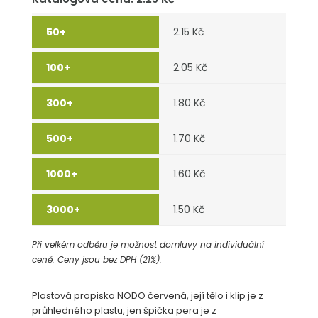
2.15 Kč
2.05 Kč
1.80 Kč
1.70 Kč
1.60 Kč
1.50 Kč
Při velkém odběru je možnost domluvy na individuální
ceně. Ceny jsou bez DPH (21%).
Plastová propiska NODO červená, její tělo i klip je z
průhledného plastu, jen špička pera je z