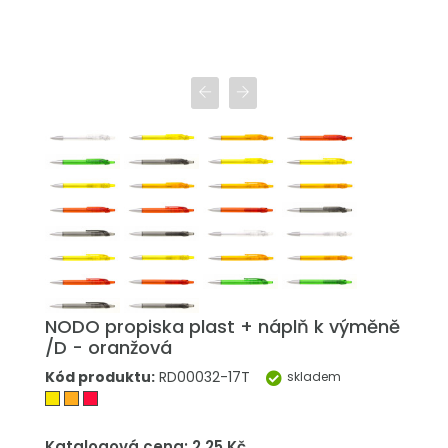
NODO propiska plast + náplň k výměně
/D - oranžová
Kód produktu:
RD00032-17T
skladem
Katalogová cena: 2.25 Kč