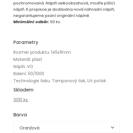
pochromovaná. Náplň velkoobsahová, modře píšící
náplň. K propisce je dodávána nová náhradní náplň,
negarantujeme psaní originální náplně.
Minimální odběr:
50 ks.
Parametry
Rozměr produktu: 145x11mm
Materiál: plast
Náplň: VO
Balení: 50/1000
Technologie tisku: Tamponový tisk, UV potisk
Skladem
3010 ks.
Barva
Oranžová